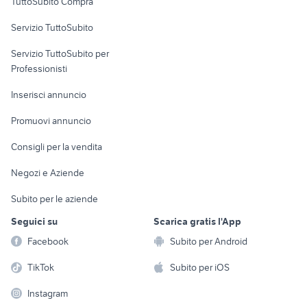
TuttoSubito Compra
affitto a 200 euro siderno
appartamenti senigallia
commerciali
affitto appartamenti da privati
Servizio TuttoSubito
immobili in vendita ascoli piceno
Messina provincia
elettronica
per la casa e la
sports e hobby
Servizio TuttoSubito per
persona
Informatica
Animali
Professionisti
Arredamento e
Console e
Accessori per
Casalinghi
Inserisci annuncio
Videogiochi
animali
Elettrodomestici
Promuovi annuncio
Audio/Video
Musica e Film
Giardino e Fai da te
Consigli per la vendita
Fotografia
Libri e Riviste
Abbigliamento e
Negozi e Aziende
Telefonia
Strumenti Musicali
Accessori
Subito per le aziende
Sports
Tutto per i bambini
Seguici su
Scarica gratis l'App
Biciclette
Facebook
Subito per Android
Collezionismo
TikTok
Subito per iOS
Instagram