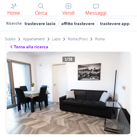
Home
Cerca
Vendi
Messaggi
trastevere lazio
affitto trastevere
trastevere appart
Ricerche
Subito
Appartamenti
Lazio
Roma (Prov)
Roma
Torna alla ricerca
1/26