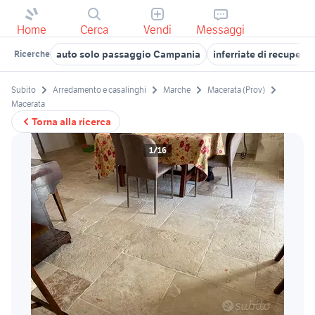
Home
Cerca
Vendi
Messaggi
auto solo passaggio Campania
inferriate di recupero
Ricerche
Subito
Arredamento e casalinghi
Marche
Macerata (Prov)
Macerata
Torna alla ricerca
1/16