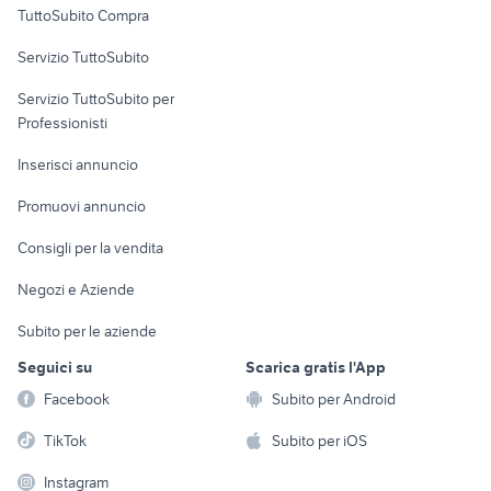
porta in ferro
tavolo a ribalta
TuttoSubito Compra
commerciali
divano arredamento Novara
mobili usati ghedi
Servizio TuttoSubito
provincia
elettronica
per la casa e la
sports e hobby
set da giardino usato
giardino Belluno provincia
Servizio TuttoSubito per
persona
Informatica
Animali
impastatrice usata 5 kg
rotowash prezzi
Professionisti
Arredamento e
Console e
Accessori per
Casalinghi
Inserisci annuncio
Videogiochi
animali
Elettrodomestici
Promuovi annuncio
Audio/Video
Musica e Film
Giardino e Fai da te
Consigli per la vendita
Fotografia
Libri e Riviste
Abbigliamento e
Negozi e Aziende
Telefonia
Strumenti Musicali
Accessori
Subito per le aziende
Sports
Tutto per i bambini
Seguici su
Scarica gratis l'App
Biciclette
Facebook
Subito per Android
Collezionismo
TikTok
Subito per iOS
Instagram