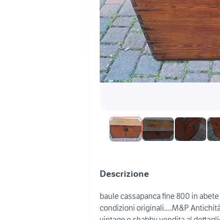
Descrizione
baule cassapanca fine 800 in abete
condizioni originali....M&P Antichit
vintage e shabby vendita al dettaglio