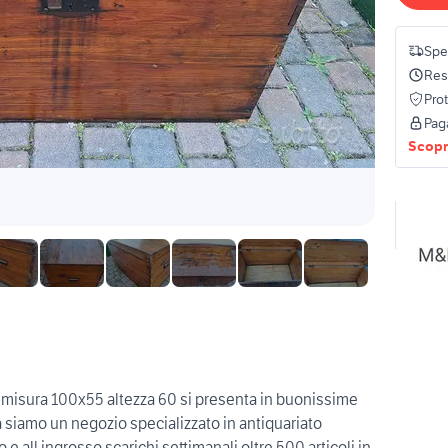
Spe
Res
Pro
Pag
Scopri
 misura 100x55 altezza 60 si presenta in buonissime
à siamo un negozio specializzato in antiquariato
 e all ingrosso scarichi settimanali oltre 500 articoli in