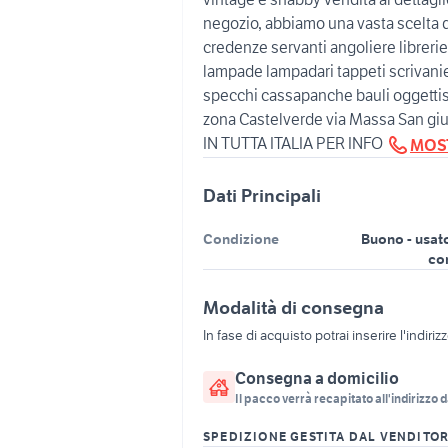
negozio, abbiamo una vasta scelta di
credenze servanti angoliere librerie
lampade lampadari tappeti scrivanie 
specchi cassapanche bauli oggettist
zona Castelverde via Massa San g
IN TUTTA ITALIA PER INFO
MOS
Dati Principali
Condizione
Buono - usat
co
Modalità di consegna
In fase di acquisto potrai inserire l'indiriz
Consegna a domicilio
Il pacco verrà recapitato all'indirizzo d
SPEDIZIONE GESTITA DAL VENDITO