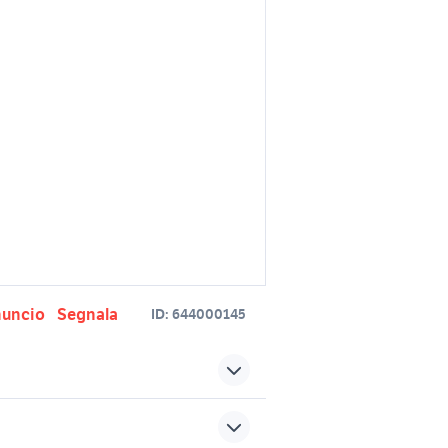
nuncio
Segnala
ID:
644000145
rovincia
baule armadio
damento
mobile legno arredamento