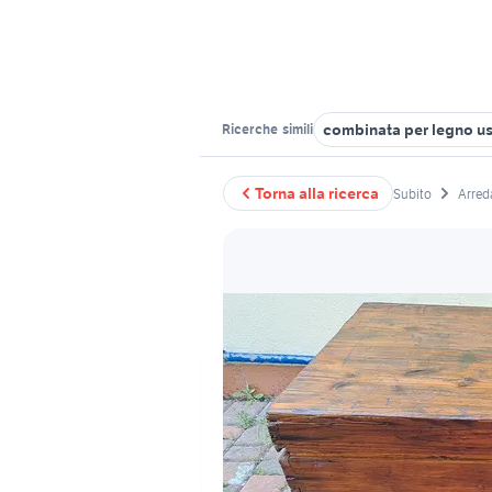
combinata per legno u
Ricerche
simili
Torna alla ricerca
Subito
Arred