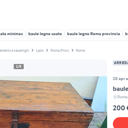
sata minimax
baule legno usato
baule legno Roma provincia
b
amento e casalinghi
Lazio
Roma (Prov)
Roma
ARRED
1/9
20 apr a
baule
Roma
200 