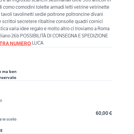
 como comodini tolette armadi letti vetrine vetrinette
 tavoli tavolinetti sedie poltrone poltroncine divani
scrittoi secretere ribaltine consolle quadri cornici
ica varia idee regalo e molto altro ci troviamo a Roma
iuliano 26b POSSIBILITÀ DI CONSEGNA E SPEDIZIONE
LUCA
TRA NUMERO
o ma ben
nservato
zo
60,00 €
a te scelto
RE