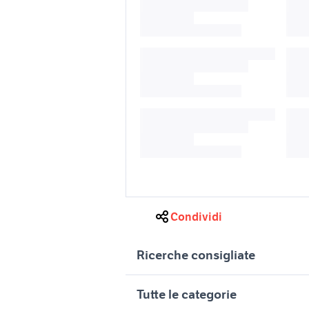
Condividi
Ricerche consigliate
tavola abete
baule 50
Tutte le categorie
baule arredamento Modena
baule ar