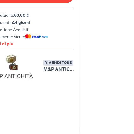
dizione:
60,00 €
o entro
14 giorni
tezione Acquisti
amento sicuro
 di più
RIVENDITORE
M&P ANTICHITA' S.R.L.S.