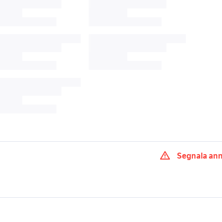
Segnala an
0x
baule Piacenza provincia
baule a bologna e p
redo arredamento
abete rosso arredamento
garage legno arre