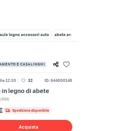
aule legno accessori auto
abete animali
baule auto Campania
AMENTO E CASALINGHI
lle 12:30
32
ID: 644000145
 in legno di abete
 (RM)
€
Spedizione disponibile
Acquista