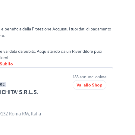
o
e beneficia della Protezione Acquisti. I tuoi dati di pagamento
re.
ta e validata da Subito. Acquistando da un Rivenditore puoi
iorni.
oSubito
183 annunci online
RE
Vai allo Shop
CHITA' S.R.L.S.
0132 Roma RM, Italia