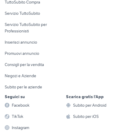
TuttoSubito Compra
regalo mobili usati pordenone
poltrone da giardino usate
commerciali
regalo arredamento Pistoia
Servizio TuttoSubito
portafucili usato
elettronica
per la casa e la
provincia
sports e hobby
Servizio TuttoSubito per
persona
Informatica
Animali
Professionisti
Arredamento e
Console e
Accessori per
Casalinghi
Inserisci annuncio
Videogiochi
animali
Elettrodomestici
Promuovi annuncio
Audio/Video
Musica e Film
Giardino e Fai da te
Consigli per la vendita
Fotografia
Libri e Riviste
Abbigliamento e
Negozi e Aziende
Telefonia
Strumenti Musicali
Accessori
Subito per le aziende
Sports
Tutto per i bambini
Seguici su
Scarica gratis l'App
Biciclette
Facebook
Subito per Android
Collezionismo
TikTok
Subito per iOS
Instagram