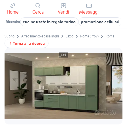
Home
Cerca
Vendi
Messaggi
cucine usate in regalo torino
promozione cellulari
a
Ricerche
Subito
Arredamento e casalinghi
Lazio
Roma (Prov)
Roma
Torna alla ricerca
1/1