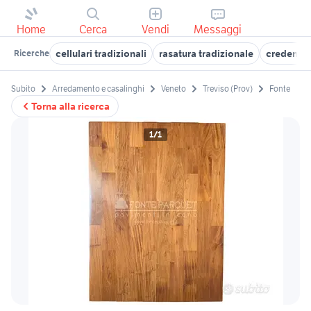
Home
Cerca
Vendi
Messaggi
cellulari tradizionali
rasatura tradizionale
credenze 
Ricerche
Subito
Arredamento e casalinghi
Veneto
Treviso (Prov)
Fonte
Torna alla ricerca
1/1