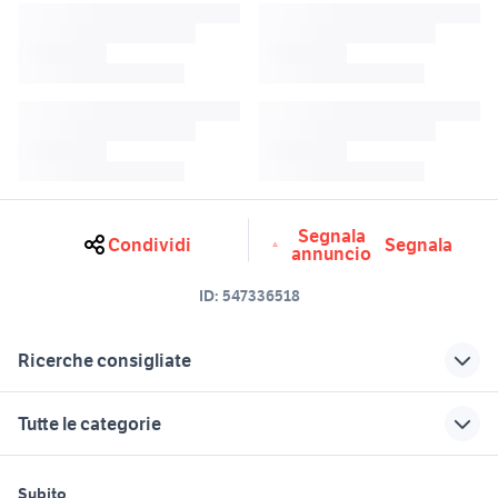
Segnala
Condividi
Segnala
annuncio
ID:
547336518
Ricerche consigliate
scrivania rustica
rustici Piemonte
Tutte le categorie
mobili rustici
anelli ambra
rover 620
parquet rovere arredamento
motori
immobili
lavoro e servizi
Subito