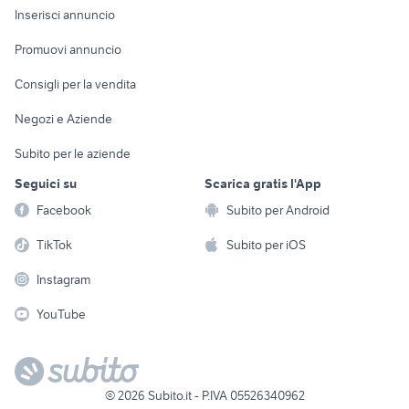
poltrona benedetta zucchetti
Console e
Accessori per
Casalinghi
Inserisci annuncio
Torino provincia
Videogiochi
animali
Elettrodomestici
Promuovi annuncio
Audio/Video
Musica e Film
Giardino e Fai da te
Consigli per la vendita
Fotografia
Libri e Riviste
Abbigliamento e
Negozi e Aziende
Telefonia
Strumenti Musicali
Accessori
Subito per le aziende
Sports
Tutto per i bambini
Seguici su
Scarica gratis l'App
Biciclette
Facebook
Subito per Android
Collezionismo
TikTok
Subito per iOS
Instagram
YouTube
©
2026
Subito.it - P.IVA 05526340962