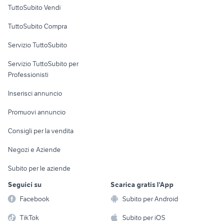
Case vacanza
audi tt 2.0 tfsi
auto usate lecco
TuttoSubito Vendi
toyota corolla
fiorino pick up
Uffici e Locali
TuttoSubito Compra
commerciali
golf 4 r32
rav 4 usato sardegna
Servizio TuttoSubito
elettronica
per la casa e la
sports e hobby
Servizio TuttoSubito per
persona
Informatica
Animali
Professionisti
Arredamento e
Console e
Accessori per
Casalinghi
Inserisci annuncio
Videogiochi
animali
Elettrodomestici
Promuovi annuncio
Audio/Video
Musica e Film
Giardino e Fai da te
Consigli per la vendita
Fotografia
Libri e Riviste
Abbigliamento e
Negozi e Aziende
Telefonia
Strumenti Musicali
Accessori
Subito per le aziende
Sports
Tutto per i bambini
Seguici su
Scarica gratis l'App
Biciclette
Facebook
Subito per Android
Collezionismo
TikTok
Subito per iOS