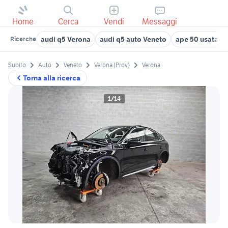
Home
Cerca
Vendi
Messaggi
audi q5 Verona
audi q5 auto Veneto
ape 50 usata be
Ricerche
Subito
Auto
Veneto
Verona (Prov)
Verona
Torna alla ricerca
1/14