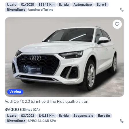
Usato
01/2020
93643 Km
Ibrida
Automatico
Euro 6
Rivenditore
Autohero Torino
Vetrina
Audi Q5 40 2.0 tdi mhev S line Plus quattro s tron
39.000 €
Elmas
(
CA
)
Usato
03/2023
84133 Km
Ibrida
Sequenziale
Euro 6e
Rivenditore
SPECIAL CAR SPA