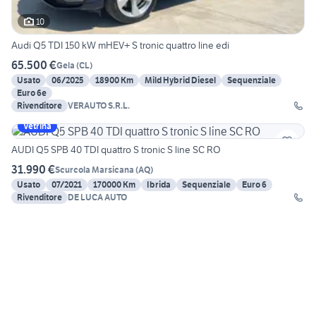
10
Audi Q5 TDI 150 kW mHEV+ S tronic quattro line edi
65.500 €
Gela
(
CL
)
Usato
06/2025
18900 Km
Mild Hybrid Diesel
Sequenziale
Euro 6e
Rivenditore
VERAUTO S.R.L.
Vetrina
AUDI Q5 SPB 40 TDI quattro S tronic S line SC RO
31.990 €
Scurcola Marsicana
(
AQ
)
Usato
07/2021
170000 Km
Ibrida
Sequenziale
Euro 6
Rivenditore
DE LUCA AUTO