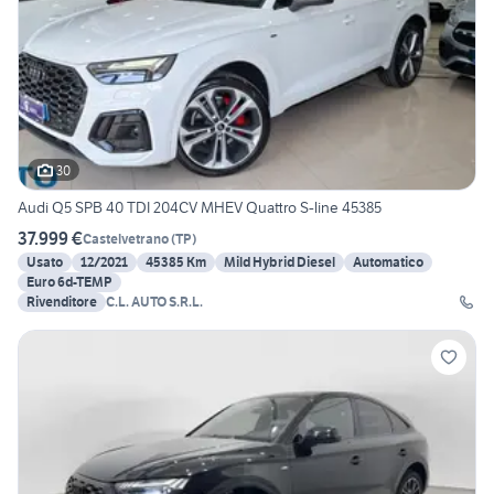
30
Audi Q5 SPB 40 TDI 204CV MHEV Quattro S-line 45385
37.999 €
Castelvetrano
(
TP
)
Usato
12/2021
45385 Km
Mild Hybrid Diesel
Automatico
Euro 6d-TEMP
Rivenditore
C.L. AUTO S.R.L.