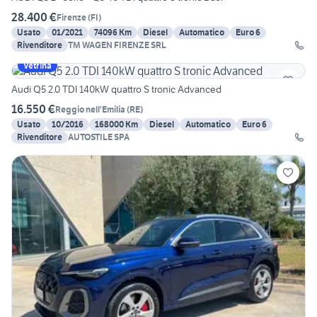
28.400 €
Firenze
(
FI
)
Usato
01/2021
74096 Km
Diesel
Automatico
Euro 6
Rivenditore
TM WAGEN FIRENZE SRL
Vetrina
Audi Q5 2.0 TDI 140kW quattro S tronic Advanced
16.550 €
Reggio nell'Emilia
(
RE
)
Usato
10/2016
168000 Km
Diesel
Automatico
Euro 6
Rivenditore
AUTOSTILE SPA