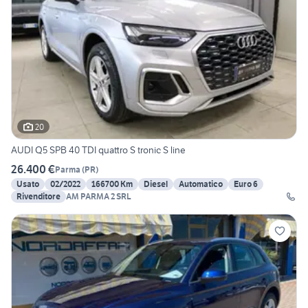
20
AUDI Q5 SPB 40 TDI quattro S tronic S line
26.400 €
Parma
(
PR
)
Usato
02/2022
166700 Km
Diesel
Automatico
Euro 6
Rivenditore
AM PARMA 2 SRL