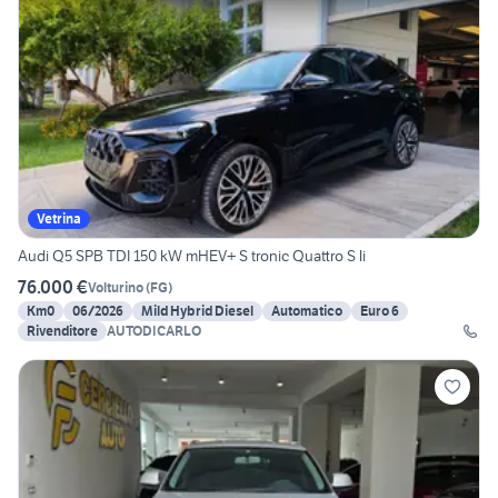
Vetrina
Audi Q5 SPB TDI 150 kW mHEV+ S tronic Quattro S li
76.000 €
Volturino
(
FG
)
Km0
06/2026
Mild Hybrid Diesel
Automatico
Euro 6
Rivenditore
AUTODICARLO