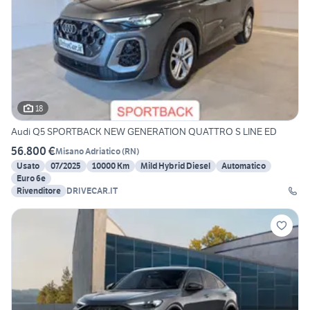
18
Audi Q5 SPORTBACK NEW GENERATION QUATTRO S LINE ED
56.800 €
Misano Adriatico
(
RN
)
Usato
07/2025
10000 Km
Mild Hybrid Diesel
Automatico
Euro 6e
Rivenditore
DRIVECAR.IT