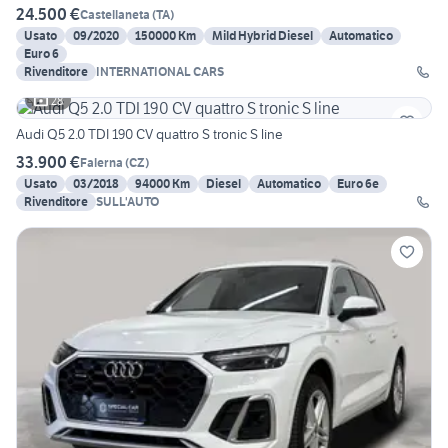
24.500 €
Castellaneta
(
TA
)
Usato
09/2020
150000 Km
Mild Hybrid Diesel
Automatico
Euro 6
Rivenditore
INTERNATIONAL CARS
28
Audi Q5 2.0 TDI 190 CV quattro S tronic S line
33.900 €
Falerna
(
CZ
)
Usato
03/2018
94000 Km
Diesel
Automatico
Euro 6e
Rivenditore
SULL'AUTO