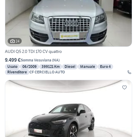
24
AUDI Q5 2.0 TDI 170 CV quattro
9.499 €
Somma Vesuviana
(
NA
)
Usato
06/2009
399121 Km
Diesel
Manuale
Euro 4
Rivenditore
CF CERCIELLO AUTO