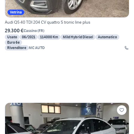
Vetrina
Audi Q5 40 TDI 204 CV quattro S tronic line plus
29.300 €
Cassino
(
FR
)
Usato
06/2021
114000 Km
Mild Hybrid Diesel
Automatico
Euro 6e
Rivenditore
MC AUTO