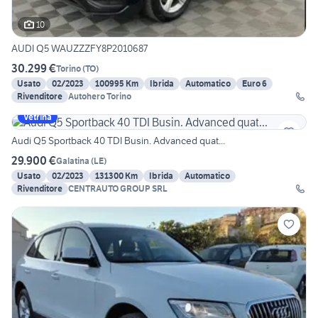
10
AUDI Q5 WAUZZZFY8P2010687
30.299 €
Torino
(
TO
)
Usato
02/2023
100995 Km
Ibrida
Automatico
Euro 6
Rivenditore
Autohero Torino
Vetrina
Audi Q5 Sportback 40 TDI Busin. Advanced quat...
29.900 €
Galatina
(
LE
)
Usato
02/2023
131300 Km
Ibrida
Automatico
Rivenditore
CENTRAUTO GROUP SRL