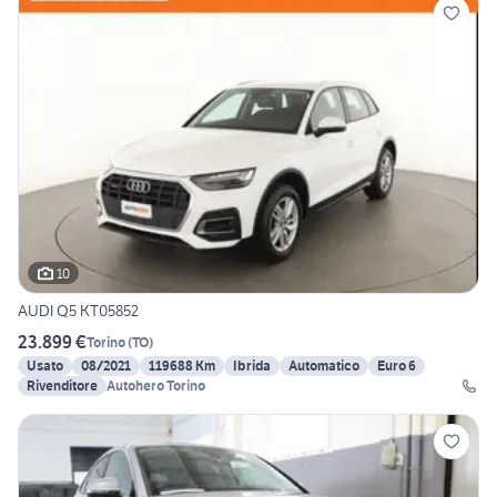
10
AUDI Q5 KT05852
23.899 €
Torino
(
TO
)
Usato
08/2021
119688 Km
Ibrida
Automatico
Euro 6
Rivenditore
Autohero Torino