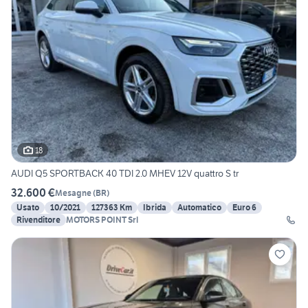
18
AUDI Q5 SPORTBACK 40 TDI 2.0 MHEV 12V quattro S tr
32.600 €
Mesagne
(
BR
)
Usato
10/2021
127363 Km
Ibrida
Automatico
Euro 6
Rivenditore
MOTORS POINT Srl