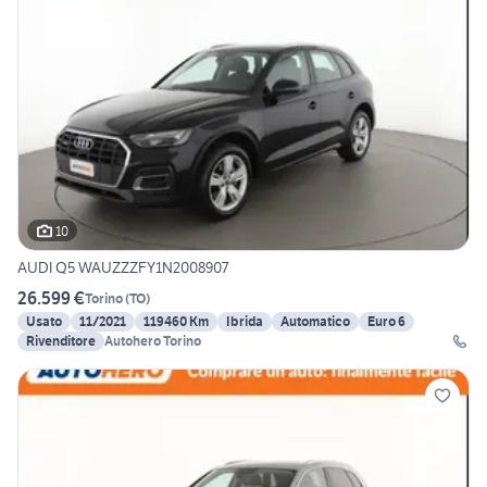
10
AUDI Q5 WAUZZZFY1N2008907
26.599 €
Torino
(
TO
)
Usato
11/2021
119460 Km
Ibrida
Automatico
Euro 6
Rivenditore
Autohero Torino