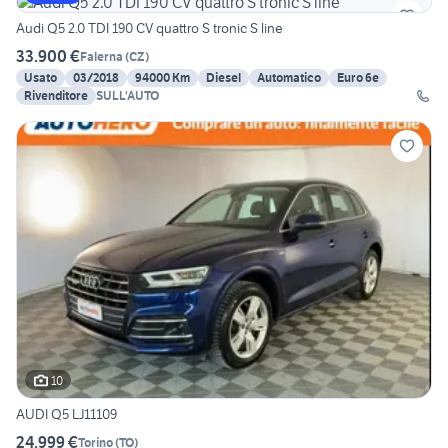
Audi Q5 2.0 TDI 190 CV quattro S tronic S line
33.900 €
Falerna
(
CZ
)
Usato
03/2018
94000 Km
Diesel
Automatico
Euro 6e
Rivenditore
SULL'AUTO
10
AUDI Q5 LJ11109
24.999 €
Torino
(
TO
)