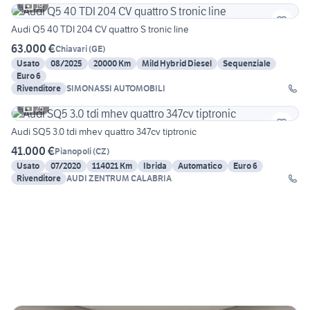
19
Audi Q5 40 TDI 204 CV quattro S tronic line
63.000 €
Chiavari
(
GE
)
Usato
08/2025
20000 Km
Mild Hybrid Diesel
Sequenziale
Euro 6
Rivenditore
SIMONASSI AUTOMOBILI
25
Audi SQ5 3.0 tdi mhev quattro 347cv tiptronic
41.000 €
Pianopoli
(
CZ
)
Usato
07/2020
114021 Km
Ibrida
Automatico
Euro 6
Rivenditore
AUDI ZENTRUM CALABRIA