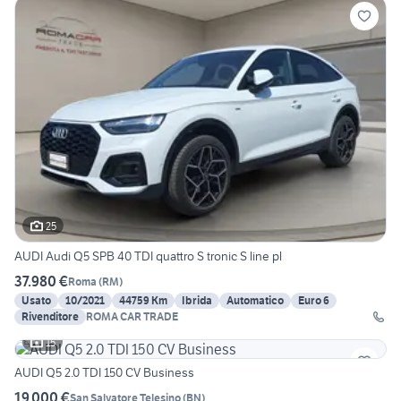
25
AUDI Audi Q5 SPB 40 TDI quattro S tronic S line pl
37.980 €
Roma
(
RM
)
Usato
10/2021
44759 Km
Ibrida
Automatico
Euro 6
Rivenditore
ROMA CAR TRADE
15
AUDI Q5 2.0 TDI 150 CV Business
19.000 €
San Salvatore Telesino
(
BN
)