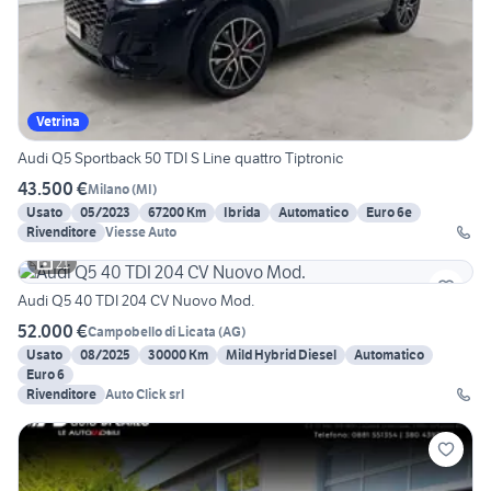
Vetrina
Audi Q5 Sportback 50 TDI S Line quattro Tiptronic
43.500 €
Milano
(
MI
)
Usato
05/2023
67200 Km
Ibrida
Automatico
Euro 6e
Rivenditore
Viesse Auto
21
Audi Q5 40 TDI 204 CV Nuovo Mod.
52.000 €
Campobello di Licata
(
AG
)
Usato
08/2025
30000 Km
Mild Hybrid Diesel
Automatico
Euro 6
Rivenditore
Auto Click srl