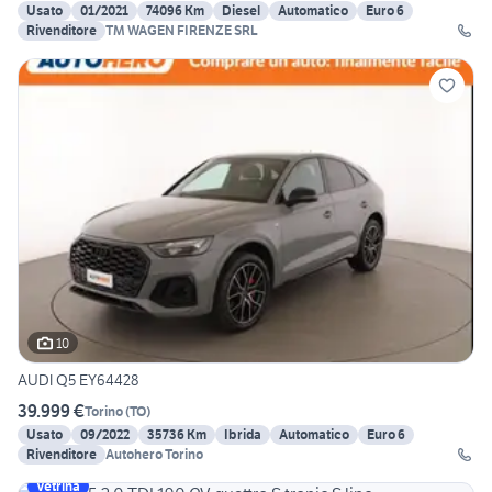
Usato
01/2021
74096 Km
Diesel
Automatico
Euro 6
Rivenditore
TM WAGEN FIRENZE SRL
10
AUDI Q5 EY64428
39.999 €
Torino
(
TO
)
Usato
09/2022
35736 Km
Ibrida
Automatico
Euro 6
Rivenditore
Autohero Torino
Vetrina