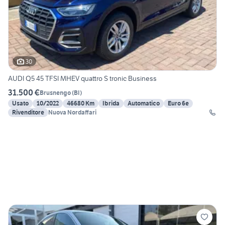
30
AUDI Q5 45 TFSI MHEV quattro S tronic Business
31.500 €
Brusnengo
(
BI
)
Usato
10/2022
46680 Km
Ibrida
Automatico
Euro 6e
Rivenditore
Nuova Nordaffari