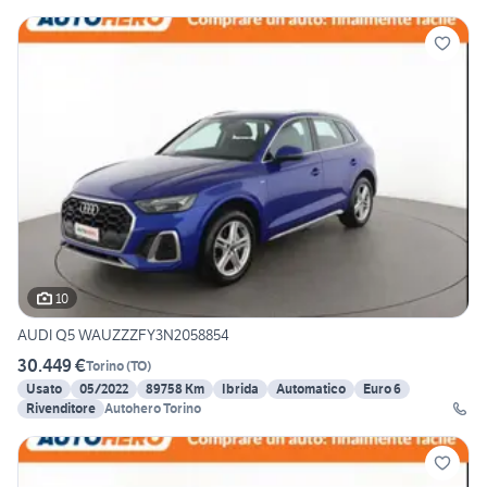
10
AUDI Q5 WAUZZZFY3N2058854
30.449 €
Torino
(
TO
)
Usato
05/2022
89758 Km
Ibrida
Automatico
Euro 6
Rivenditore
Autohero Torino