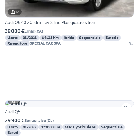
18
Audi Q5 40 2.0 tdi mhev S line Plus quattro s tron
39.000 €
Elmas
(
CA
)
Usato
03/2023
84133 Km
Ibrida
Sequenziale
Euro 6e
Rivenditore
SPECIAL CAR SPA
4
Audi Q5
39.900 €
Serradifalco
(
CL
)
Usato
01/2022
123000 Km
Mild Hybrid Diesel
Sequenziale
Euro 6