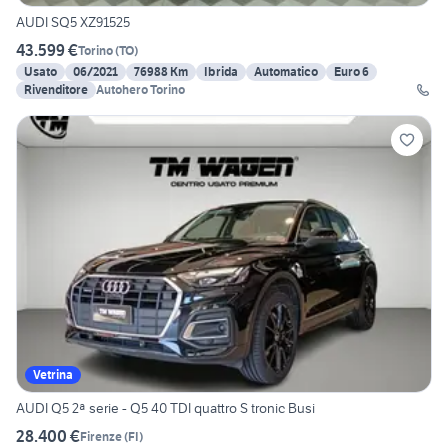
AUDI SQ5 XZ91525
43.599 €
Torino
(
TO
)
Usato
06/2021
76988 Km
Ibrida
Automatico
Euro 6
Rivenditore
Autohero Torino
Vetrina
AUDI Q5 2ª serie - Q5 40 TDI quattro S tronic Busi
28.400 €
Firenze
(
FI
)