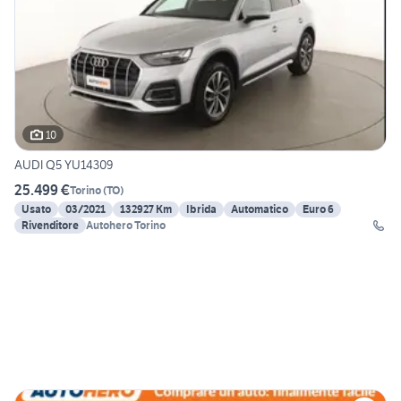
10
AUDI Q5 YU14309
25.499 €
Torino
(
TO
)
Usato
03/2021
132927 Km
Ibrida
Automatico
Euro 6
Rivenditore
Autohero Torino