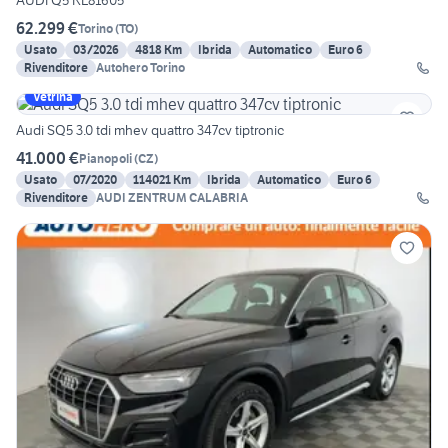
AUDI Q5 KL81605
62.299 €
Torino
(
TO
)
Usato
03/2026
4818 Km
Ibrida
Automatico
Euro 6
Rivenditore
Autohero Torino
Vetrina
Audi SQ5 3.0 tdi mhev quattro 347cv tiptronic
41.000 €
Pianopoli
(
CZ
)
Usato
07/2020
114021 Km
Ibrida
Automatico
Euro 6
Rivenditore
AUDI ZENTRUM CALABRIA