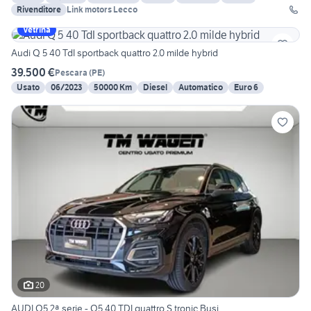
Rivenditore
Link motors Lecco
Vetrina
Audi Q 5 40 TdI sportback quattro 2.0 milde hybrid
39.500 €
Pescara
(
PE
)
Usato
06/2023
50000 Km
Diesel
Automatico
Euro 6
20
AUDI Q5 2ª serie - Q5 40 TDI quattro S tronic Busi