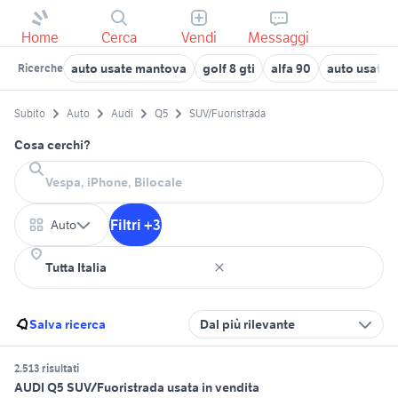
Home
Cerca
Vendi
Messaggi
auto usate mantova
golf 8 gti
alfa 90
auto usate 
Ricerche
Subito
Auto
Audi
Q5
SUV/Fuoristrada
Cosa cerchi?
Filtri +3
Auto
Salva ricerca
Dal più rilevante
2.513 risultati
AUDI Q5 SUV/Fuoristrada usata in vendita