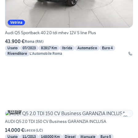
Vetrina
Audi Q5 Sportback 40 2.0 tdi mhev 12V S line Plus
43.900 €
Roma
(
RM
)
Usato
07/2023
82817 Km
Ibrida
Automatico
Euro 4
Rivenditore
L'Automobile Roma
15
AUDI Q5 2.0 TDI 150 CV Business GARANZIA INCLUSA
14.000 €
Lecco
(
LC
)
Usato
11/2013
148000 Km
Diesel
Manuale
Euro 5