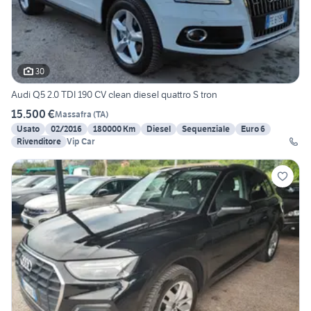
30
Audi Q5 2.0 TDI 190 CV clean diesel quattro S tron
15.500 €
Massafra
(
TA
)
Usato
02/2016
180000 Km
Diesel
Sequenziale
Euro 6
Rivenditore
Vip Car