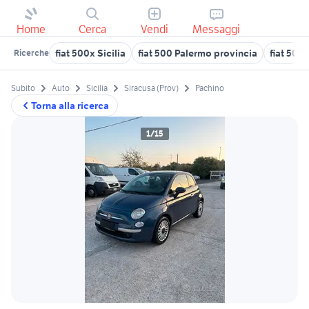
Home
Cerca
Vendi
Messaggi
fiat 500x Sicilia
fiat 500 Palermo provincia
fiat 500l
Ricerche
Subito
Auto
Sicilia
Siracusa (Prov)
Pachino
Torna alla ricerca
1/15