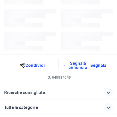
Segnala
Condividi
Segnala
annuncio
ID:
645834548
Ricerche consigliate
fiat 500 epoca Sicilia
fiat 500l diesel Sicilia
Tutte le categorie
500 a messina e provincia
fiat 500 f accessori auto Sicilia