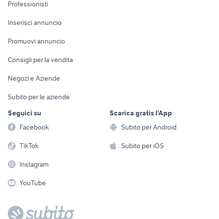
Informatica
Animali
Professionisti
Arredamento e
Console e
Accessori per
Casalinghi
Inserisci annuncio
Videogiochi
animali
Elettrodomestici
Promuovi annuncio
Audio/Video
Musica e Film
Giardino e Fai da te
Consigli per la vendita
Fotografia
Libri e Riviste
Abbigliamento e
Negozi e Aziende
Telefonia
Strumenti Musicali
Accessori
Subito per le aziende
Sports
Tutto per i bambini
Seguici su
Scarica gratis l'App
Biciclette
Facebook
Subito per Android
Collezionismo
TikTok
Subito per iOS
Instagram
YouTube