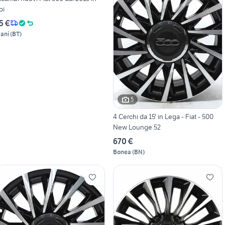
oi
5 €
rani
(
BT
)
5
4 Cerchi da 15' in Lega - Fiat - 500
New Lounge 52
670 €
Bonea
(
BN
)