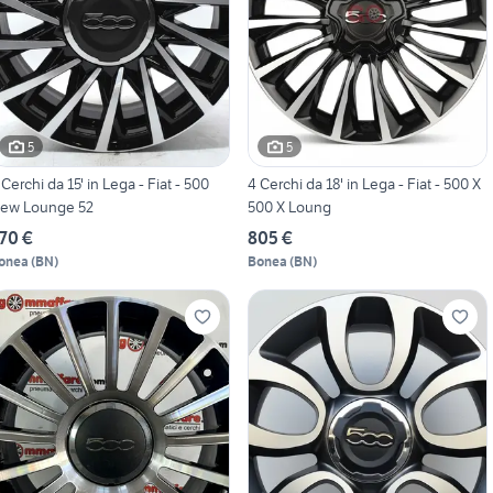
5
5
 Cerchi da 15' in Lega - Fiat - 500
4 Cerchi da 18' in Lega - Fiat - 500 X
ew Lounge 52
500 X Loung
70 €
805 €
onea
(
BN
)
Bonea
(
BN
)