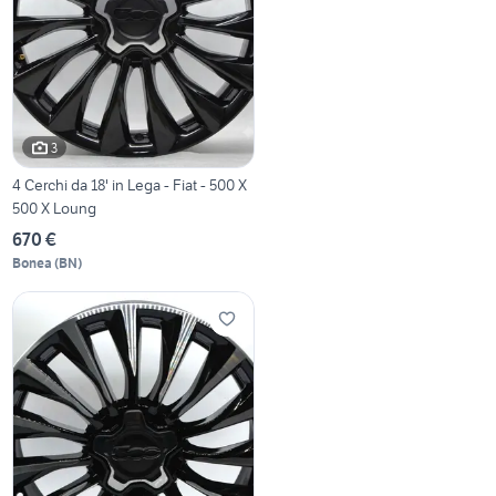
3
4 Cerchi da 18' in Lega - Fiat - 500 X
500 X Loung
670 €
Bonea
(
BN
)