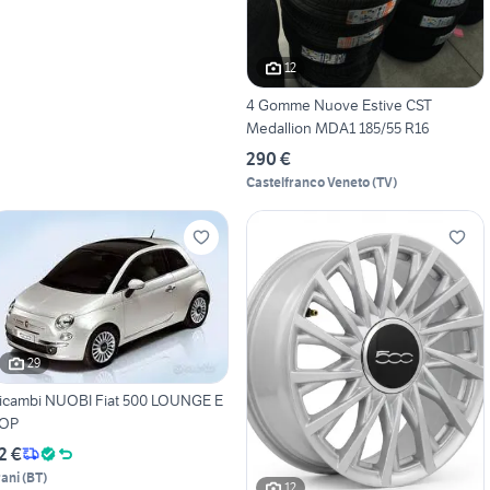
12
4 Gomme Nuove Estive CST
Medallion MDA1 185/55 R16
290 €
Castelfranco Veneto
(
TV
)
29
icambi NUOBI Fiat 500 LOUNGE E
OP
2 €
rani
(
BT
)
12