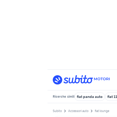
fiat panda auto
fiat 
Ricerche
simili
Subito
Accessori auto
fiat lounge