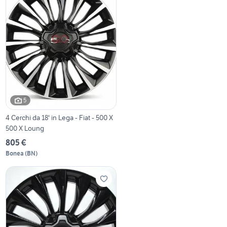
5
4 Cerchi da 18' in Lega - Fiat - 500 X
500 X Loung
805 €
Bonea
(
BN
)