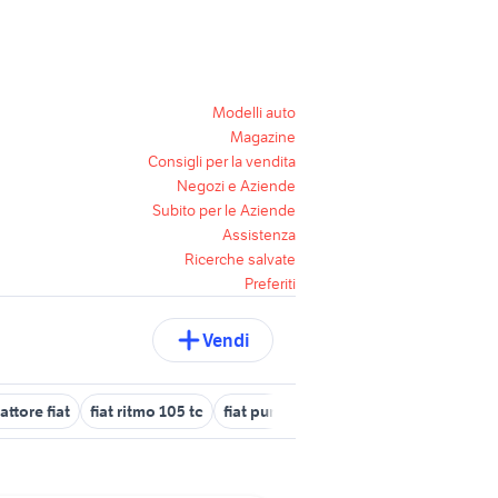
Modelli auto
Magazine
Consigli per la vendita
Negozi e Aziende
Subito per le Aziende
Assistenza
Ricerche salvate
Preferiti
Vendi
attore fiat
fiat ritmo 105 tc
fiat punto usata bologna
fiat Bra