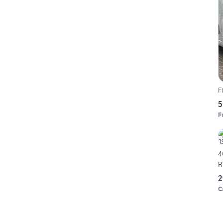
F
5
F
4
R
2
C