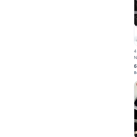
4
N
6
B