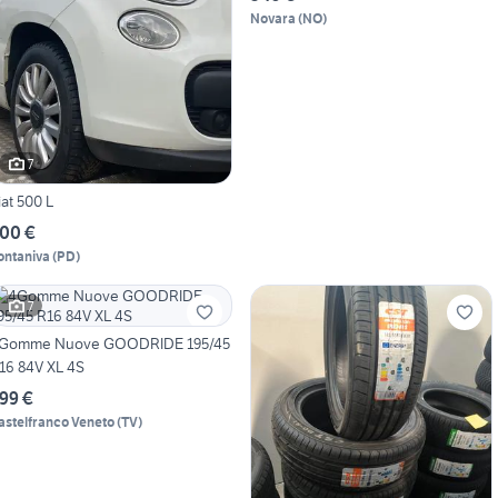
Novara
(
NO
)
7
iat 500 L
00 €
ontaniva
(
PD
)
7
Gomme Nuove GOODRIDE 195/45
16 84V XL 4S
99 €
astelfranco Veneto
(
TV
)