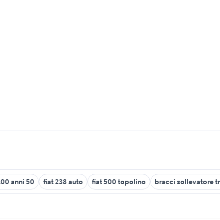
1100 anni 50
fiat 238 auto
fiat 500 topolino
bracci sollevatore tr