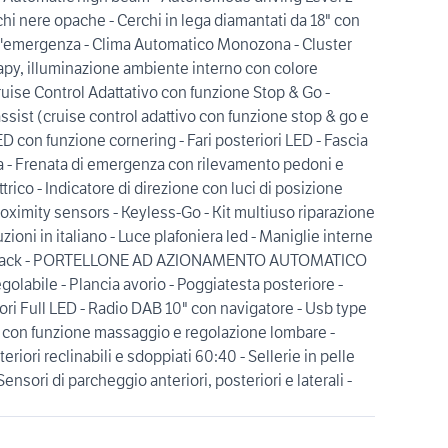
hi nere opache - Cerchi in lega diamantati da 18" con
d'emergenza - Clima Automatico Monozona - Cluster
herapy, illuminazione ambiente interno con colore
ruise Control Adattativo con funzione Stop & Go -
assist (cruise control adattivo con funzione stop & go e
ED con funzione cornering - Fari posteriori LED - Fascia
ria - Frenata di emergenza con rilevamento pedoni e
ttrico - Indicatore di direzione con luci di posizione
proximity sensors - Keyless-Go - Kit multiuso riparazione
zioni in italiano - Luce plafoniera led - Maniglie interne
y black - PORTELLONE AD AZIONAMENTO AUTOMATICO
olabile - Plancia avorio - Poggiatesta posteriore -
tori Full LED - Radio DAB 10" con navigatore - Usb type
vie con funzione massaggio e regolazione lombare -
steriori reclinabili e sdoppiati 60:40 - Sellerie in pelle
ensori di parcheggio anteriori, posteriori e laterali -