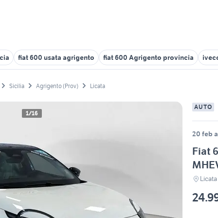
cia
fiat 600 usata agrigento
fiat 600 Agrigento provincia
iveco
Sicilia
Agrigento (Prov)
Licata
AUTO
1/16
20 feb a
Fiat 
MHEV
Licata
24.9