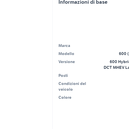
Informazioni di base
Marca
Modello
600 (
Versione
600 Hybri
DCT MHEV La 
Posti
Condizioni del
veicolo
Colore