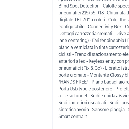
Blind Spot Detection - Calotte specc
pneumatici 215/55 R18 - Chiamata 
digitale TFT 7.0" a colori - Color t
configurabile - Connectivity Box - C
Dettagli carrozzeria cromati - Drive 
lane centering) - Fari fendinebbia L
plancia verniciata in tinta carrozze
ciclisti - Freno di stazionamento ele
anteriori a led - Keyless entry con 
pneumatici (Fix & Go) - Libretto istru
porte cromate - Montante Gloss
"HANDS FREE" - Piano bagagliaio reg
Porta Usb type c posteriore - Proiet
a + c su tunnel - Sedile guida a 6 
Sedili anteriori riscaldati - Sedili po
sintetica avorio - Sensore pioggia - S
Smart central t