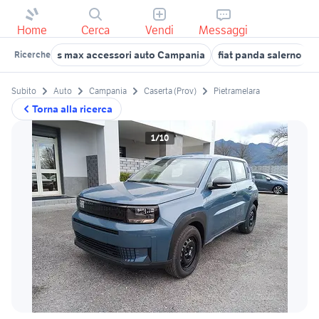
Home
Cerca
Vendi
Messaggi
s max accessori auto Campania
fiat panda salerno
Ricerche
Subito
Auto
Campania
Caserta (Prov)
Pietramelara
Torna alla ricerca
1/10