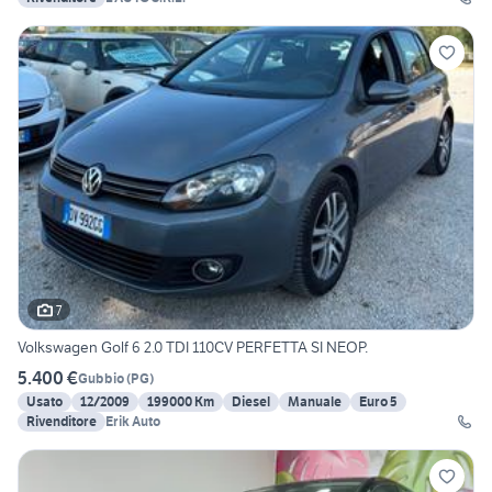
7
Volkswagen Golf 6 2.0 TDI 110CV PERFETTA SI NEOP.
5.400 €
Gubbio
(
PG
)
Usato
12/2009
199000 Km
Diesel
Manuale
Euro 5
Rivenditore
Erik Auto