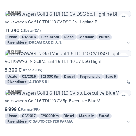
14
Volkswagen Golf 1.6 TDI 110 CV DSG 5p. Highline Bl
11.390 €
Sestu
(
CA
)
Usato
01/2016
125500 Km
Diesel
Manuale
Euro 6
Rivenditore
DREAM CAR DI A.N.
19
VOLKSWAGEN Golf Variant 1.6 TDI 110 CV DSG Highl
5.300 €
Brescia
(
BS
)
Usato
02/2016
328000 Km
Diesel
Sequenziale
Euro 6
Rivenditore
AUTOP S.R.L.
24
Volkswagen Golf 1.6 TDI 110 CV 5p. Executive BlueM
9.999 €
Parma
(
PR
)
Usato
02/2017
229000 Km
Diesel
Manuale
Euro 6
Rivenditore
CISAUTO CENTER PARMA