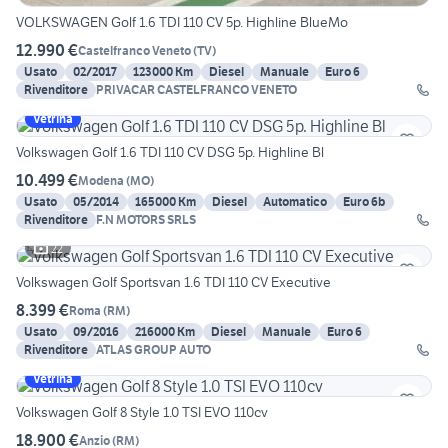
VOLKSWAGEN Golf 1.6 TDI 110 CV 5p. Highline BlueMo
12.990 €
Castelfranco Veneto
(
TV
)
Usato
02/2017
123000 Km
Diesel
Manuale
Euro 6
Rivenditore
PRIVACAR CASTELFRANCO VENETO
Vetrina
Volkswagen Golf 1.6 TDI 110 CV DSG 5p. Highline Bl
10.499 €
Modena
(
MO
)
Usato
05/2014
165000 Km
Diesel
Automatico
Euro 6b
Rivenditore
F.N MOTORS SRLS
22
Volkswagen Golf Sportsvan 1.6 TDI 110 CV Executive
8.399 €
Roma
(
RM
)
Usato
09/2016
216000 Km
Diesel
Manuale
Euro 6
Rivenditore
ATLAS GROUP AUTO
Vetrina
Volkswagen Golf 8 Style 1.0 TSI EVO 110cv
18.900 €
Anzio
(
RM
)