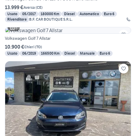
13.999 €
Aversa
(
CE
)
Usato
05/2017
180000 Km
Diesel
Automatico
Euro 6
Rivenditore
B.F. CAR BOUTIQUE S.R.L.
6
Volkswagen Golf 7 Allstar
10.900 €
Chieri
(
TO
)
Usato
06/2019
166500 Km
Diesel
Manuale
Euro 6