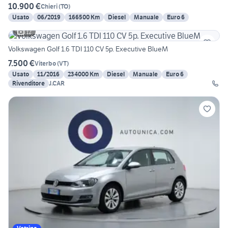
10.900 €
Chieri
(
TO
)
Usato
06/2019
166500 Km
Diesel
Manuale
Euro 6
12
Volkswagen Golf 1.6 TDI 110 CV 5p. Executive BlueM
7.500 €
Viterbo
(
VT
)
Usato
11/2016
234000 Km
Diesel
Manuale
Euro 6
Rivenditore
J.CAR