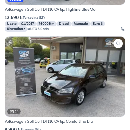
Volkswagen Golf 1.6 TDI 110 CV 5p. Highline BlueMo
13.690 €
Terracina
(
LT
)
Usato
01/2017
76000 Km
Diesel
Manuale
Euro 6
Rivenditore
AUTO 3.0 srls
24
Volkswagen Golf 1.6 TDI 110 CV 5p. Comfortline Blu
8.900 €
Sarcedo
(
VI
)