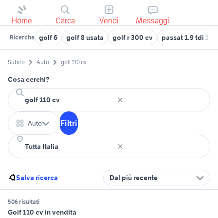
Home
Cerca
Vendi
Messaggi
golf 6
golf 8 usata
golf r 300 cv
passat 1.9 tdi 130
Ricerche
Subito
Auto
golf 110 cv
Cosa cerchi?
Filtri
Auto
Salva ricerca
Dal più recente
506 risultati
Golf 110 cv in vendita