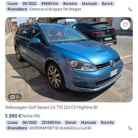
Usato
09/2022
59900 Km
Benzina
Manuale
Euro 6
Rivenditore
Checcacci Gruppo TM Wagen
10
Volkswagen Golf Variant 1.6 TDI 110 CV Highline Bl
5.990 €
Torino
(
TO
)
Usato
06/2015
253000 Km
Diesel
Manuale
Euro 6e
Rivenditore
MOTORSPORT DI MAGGIULLI LUIGI