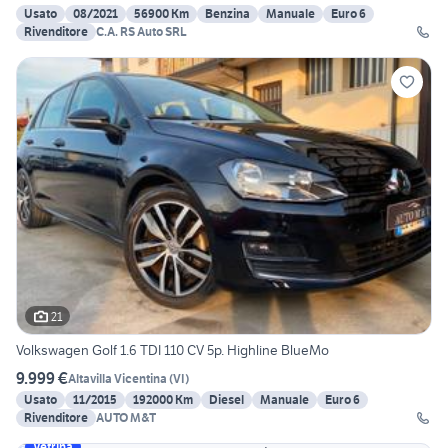
Usato
08/2021
56900 Km
Benzina
Manuale
Euro 6
Rivenditore
C.A. RS Auto SRL
21
Volkswagen Golf 1.6 TDI 110 CV 5p. Highline BlueMo
9.999 €
Altavilla Vicentina
(
VI
)
Usato
11/2015
192000 Km
Diesel
Manuale
Euro 6
Rivenditore
AUTO M&T
Vetrina