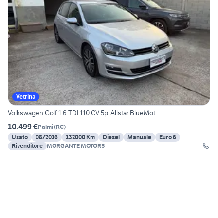
Vetrina
Volkswagen Golf 1.6 TDI 110 CV 5p. Allstar BlueMot
10.499 €
Palmi
(
RC
)
Usato
08/2016
132000 Km
Diesel
Manuale
Euro 6
Rivenditore
MORGANTE MOTORS