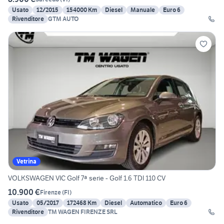
Usato
12/2015
154000 Km
Diesel
Manuale
Euro 6
Rivenditore
GTM AUTO
Vetrina
VOLKSWAGEN VIC Golf 7ª serie - Golf 1.6 TDI 110 CV
10.900 €
Firenze
(
FI
)
Usato
05/2017
172468 Km
Diesel
Automatico
Euro 6
Rivenditore
TM WAGEN FIRENZE SRL