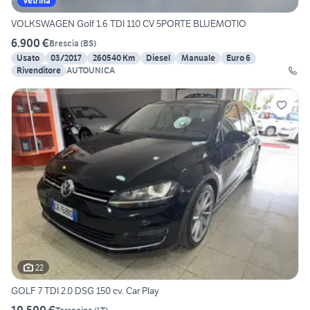
Vetrina
VOLKSWAGEN Golf 1.6 TDI 110 CV 5PORTE BLUEMOTIO
6.900 €
Brescia
(
BS
)
Usato
03/2017
260540 Km
Diesel
Manuale
Euro 6
Rivenditore
AUTOUNICA
22
GOLF 7 TDI 2.0 DSG 150 cv. Car Play