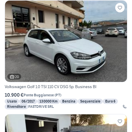
20
Volkswagen Golf 1.0 TSI 110 CV DSG 5p. Business Bl
10.900 €
Ponte Buggianese
(
PT
)
Usato
06/2017
130000 Km
Benzina
Sequenziale
Euro 6
Rivenditore
FASTDRIVE SRL