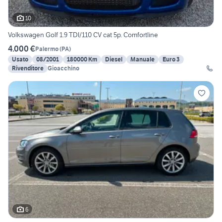
10
Volkswagen Golf 1.9 TDI/110 CV cat 5p. Comfortline
4.000 €
Palermo
(
PA
)
Usato
08/2001
180000 Km
Diesel
Manuale
Euro 3
Rivenditore
Gioacchino
6