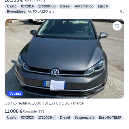
10.500 €
Terracina
(
LT
)
Usato
07/2014
178000 Km
Diesel
Automatico
Euro 5
Rivenditore
AUTO LAZIO srls
Vetrina
Golf 7,5 restiling 2000 TDI 150 CV DSG 7 marce
11.000 €
Roncade
(
TV
)
Usato
07/2020
171000 Km
Diesel
Sequenziale
Euro 6d-TEMP