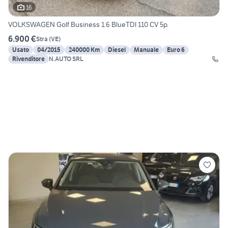
16
VOLKSWAGEN Golf Business 1.6 BlueTDI 110 CV 5p.
6.900 €
Stra
(
VE
)
Usato
04/2015
240000 Km
Diesel
Manuale
Euro 6
Rivenditore
N.AUTO SRL