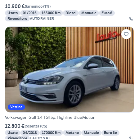
10.900 €
Sarnonico
(
TN
)
Usato
01/2016
165000 Km
Diesel
Manuale
Euro 6
Rivenditore
AUTO RAINER
Vetrina
Volkswagen Golf 1.4 TGI 5p. Highline BlueMotion
12.800 €
Cosenza
(
CS
)
Usato
04/2018
170000 Km
Metano
Manuale
Euro 6e
Rivenditore
L'AUTO S.R.L.