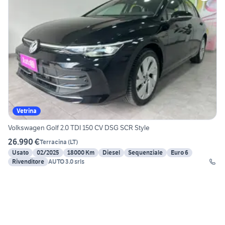
Vetrina
Volkswagen Golf 2.0 TDI 150 CV DSG SCR Style
26.990 €
Terracina
(
LT
)
Usato
02/2025
18000 Km
Diesel
Sequenziale
Euro 6
Rivenditore
AUTO 3.0 srls