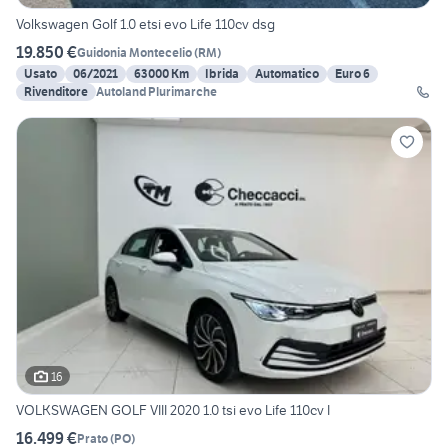
Volkswagen Golf 1.0 etsi evo Life 110cv dsg
19.850 €
Guidonia Montecelio
(
RM
)
Usato
06/2021
63000 Km
Ibrida
Automatico
Euro 6
Rivenditore
Autoland Plurimarche
16
VOLKSWAGEN GOLF VIII 2020 1.0 tsi evo Life 110cv I
16.499 €
Prato
(
PO
)