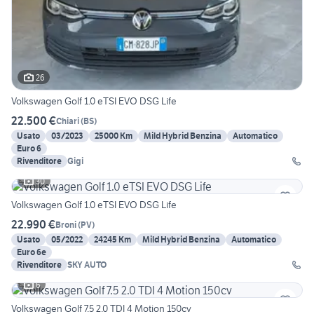
26
Volkswagen Golf 1.0 eTSI EVO DSG Life
22.500 €
Chiari
(
BS
)
Usato
03/2023
25000 Km
Mild Hybrid Benzina
Automatico
Euro 6
Rivenditore
Gigi
30
Volkswagen Golf 1.0 eTSI EVO DSG Life
22.990 €
Broni
(
PV
)
Usato
05/2022
24245 Km
Mild Hybrid Benzina
Automatico
Euro 6e
Rivenditore
SKY AUTO
6
Volkswagen Golf 7.5 2.0 TDI 4 Motion 150cv