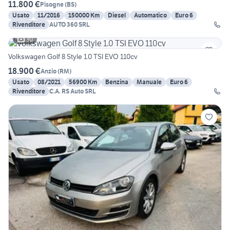
11.800 €
Pisogne
(
BS
)
Usato
11/2016
150000 Km
Diesel
Automatico
Euro 6
Rivenditore
AUTO 360 SRL
30
Volkswagen Golf 8 Style 1.0 TSI EVO 110cv
18.900 €
Anzio
(
RM
)
Usato
08/2021
56900 Km
Benzina
Manuale
Euro 6
Rivenditore
C.A. RS Auto SRL