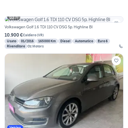
26
Volkswagen Golf 1.6 TDI 110 CV DSG 5p. Highline Bl
10.900 €
Caldiero
(
VR
)
Usato
01/2016
165000 Km
Diesel
Automatico
Euro 6
Rivenditore
Oz Motors
Vetrina