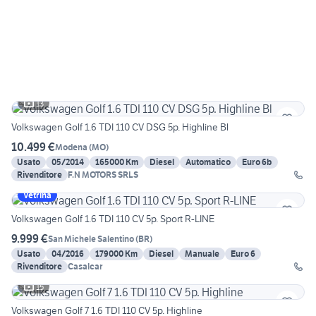
13
Volkswagen Golf 1.6 TDI 110 CV DSG 5p. Highline Bl
10.499 €
Modena
(
MO
)
Usato
05/2014
165000 Km
Diesel
Automatico
Euro 6b
Rivenditore
F.N MOTORS SRLS
Vetrina
Volkswagen Golf 1.6 TDI 110 CV 5p. Sport R-LINE
9.999 €
San Michele Salentino
(
BR
)
Usato
04/2016
179000 Km
Diesel
Manuale
Euro 6
Rivenditore
Casalcar
15
Volkswagen Golf 7 1.6 TDI 110 CV 5p. Highline