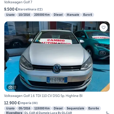
Volkswagen Golf 7
9.500 €
Marcellinara
(
CZ
)
Usato
10/2016
205000 Km
Diesel
Manuale
Euro 6
22
Volkswagen Golf 1.6 TDI 110 CV DSG 5p. Highline Bl
12.900 €
Imperia
(
IM
)
Usato
05/2016
115000 Km
Diesel
Sequenziale
Euro 6e
Rivenditore
DL CAR di Damele Luca By DLCAR