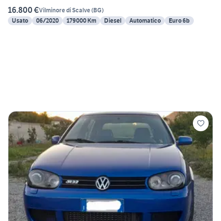
16.800 €
Vilminore di Scalve
(
BG
)
Usato
06/2020
179000 Km
Diesel
Automatico
Euro 6b