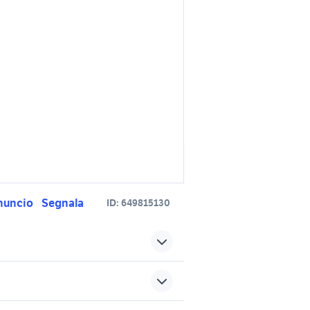
nuncio
Segnala
ID:
649815130
porte a scrigno arredamento
Campania
fiat morcone