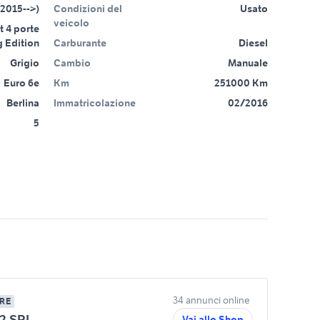
(2015-->)
Condizioni del
Usato
veicolo
t 4 porte
 Edition
Carburante
Diesel
Grigio
Cambio
Manuale
Euro 6e
Km
251000 Km
Berlina
Immatricolazione
02/2016
5
34 annunci online
RE
2 SRL
Vai allo Shop