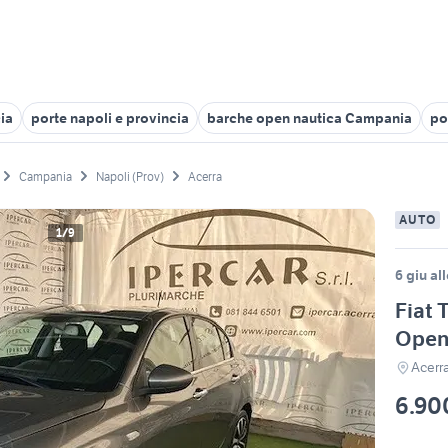
ia
porte napoli e provincia
barche open nautica Campania
po
Campania
Napoli (Prov)
Acerra
AUTO
1/9
6 giu al
Fiat 
Open
Acerr
6.90