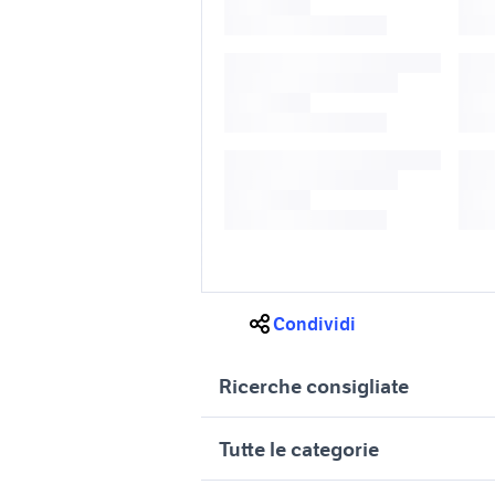
Condividi
Ricerche consigliate
fiat lusciano
fiat Caian
Tutte le categorie
fiat curti
fiat san m