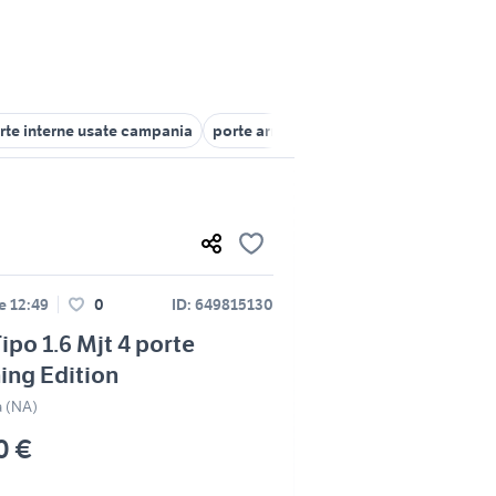
rte interne usate campania
porte arredamento Avellino provincia
le 12:49
0
ID: 649815130
Tipo 1.6 Mjt 4 porte
ing Edition
a (NA)
0 €