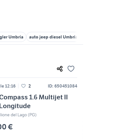
gler Umbria
auto jeep diesel Umbria
jeep Umbria
auto jeep b
lle 12:16
2
ID: 650451084
Compass 1.6 Multijet II
Longitude
lione del Lago (PG)
00 €