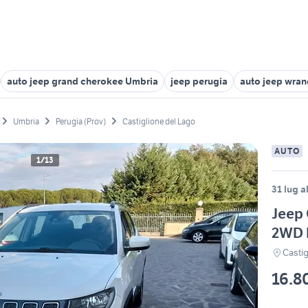
auto jeep grand cherokee Umbria
jeep perugia
auto jeep wran
Umbria
Perugia (Prov)
Castiglione del Lago
AUTO
1/13
31 lug a
Jeep 
2WD 
Castig
16.8