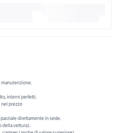
co manutenzione.
, interni perfetti.
 nel prezzo
o parziale direttamente in sede.
 della vettura).
i, camper (anche di valore superiore).