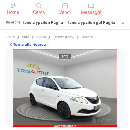
Home
Cerca
Vendi
Messaggi
lancia ypsilon Puglia
lancia ypsilon gpl Puglia
lanc
Ricerche
Subito
Auto
Puglia
Taranto (Prov)
Taranto
Torna alla ricerca
1/21