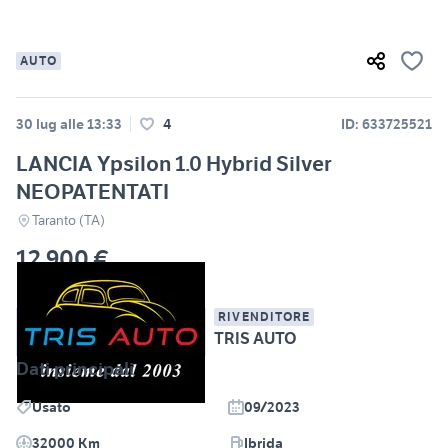
AUTO
30 lug alle 13:33
4
ID: 633725521
LANCIA Ypsilon 1.0 Hybrid Silver
NEOPATENTATI
Taranto (TA)
12.900 €
RIVENDITORE
TRIS AUTO
Dati principali
Usato
09/2023
32000 Km
Ibrida