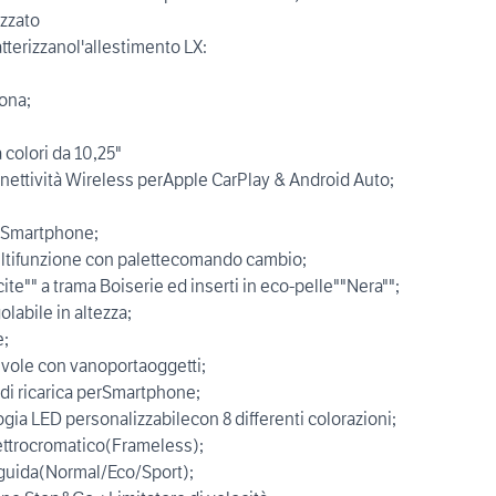
izzato
atterizzanol'allestimento LX:
ona;
 colori da 10,25"
nettività Wireless perApple CarPlay & Android Auto;
er Smartphone;
multifunzione con palettecomando cambio;
ite"" a trama Boiserie ed inserti in eco-pelle""Nera"";
labile in altezza;
e;
revole con vanoportaoggetti;
 di ricarica perSmartphone;
gia LED personalizzabilecon 8 differenti colorazioni;
lettrocromatico(Frameless);
 guida(Normal/Eco/Sport);