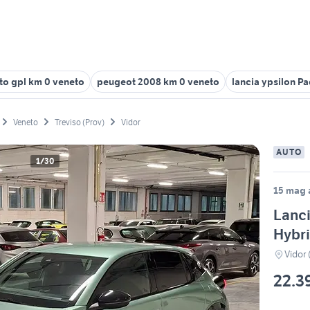
to gpl km 0 veneto
peugeot 2008 km 0 veneto
lancia ypsilon P
Veneto
Treviso (Prov)
Vidor
AUTO
1/30
15 mag a
Lanci
Hybr
Vidor 
22.3