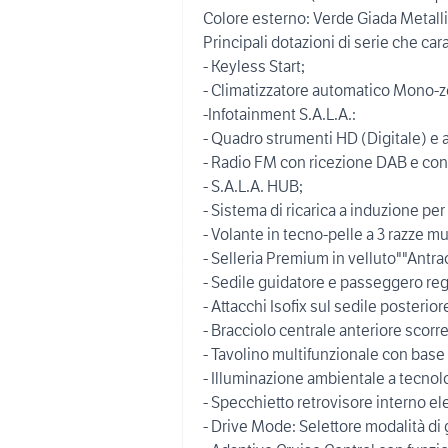
Colore esterno: Verde Giada Metall
Principali dotazioni di serie che car
- Keyless Start;
- Climatizzatore automatico Mono-z
-Infotainment S.A.L.A.:
- Quadro strumenti HD (Digitale) e a
- Radio FM con ricezione DAB e con
- S.A.L.A. HUB;
- Sistema di ricarica a induzione p
- Volante in tecno-pelle a 3 razze 
- Selleria Premium in velluto""Antrac
- Sedile guidatore e passeggero rego
- Attacchi Isofix sul sedile posterior
- Bracciolo centrale anteriore scor
- Tavolino multifunzionale con base
- Illuminazione ambientale a tecnolo
- Specchietto retrovisore interno e
- Drive Mode: Selettore modalità di