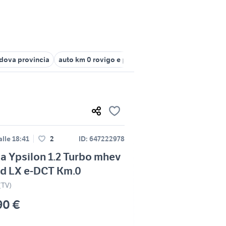
adova provincia
auto km 0 rovigo e provincia
ypsilon auto Venet
lle 18:41
2
ID: 647222978
a Ypsilon 1.2 Turbo mhev
id LX e-DCT Km.0
(TV)
90 €