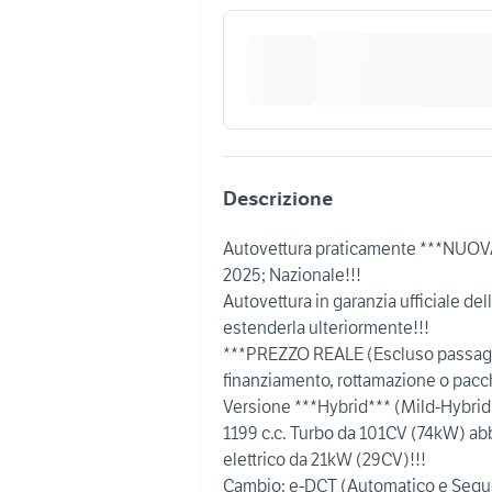
Descrizione
Autovettura praticamente ***NUOVA*
2025; Nazionale!!!
Autovettura in garanzia ufficiale del
estenderla ulteriormente!!!
***PREZZO REALE (Escluso passagg
finanziamento, rottamazione o pacche
Versione ***Hybrid*** (Mild-Hybrid)
1199 c.c. Turbo da 101CV (74kW) ab
elettrico da 21kW (29CV)!!!
Cambio: e-DCT (Automatico e Sequen