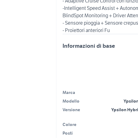
- Adaptive Cruise Control con funzi
-Intelligent Speed Assist + Auton
BlindSpot Monitoring + Driver Attent
- Sensore pioggia + Sensore crepusc
- Proiettori anteriori Fu
Informazioni di base
Marca
Modello
Ypsilon
Versione
Ypsilon Hybr
Colore
Posti