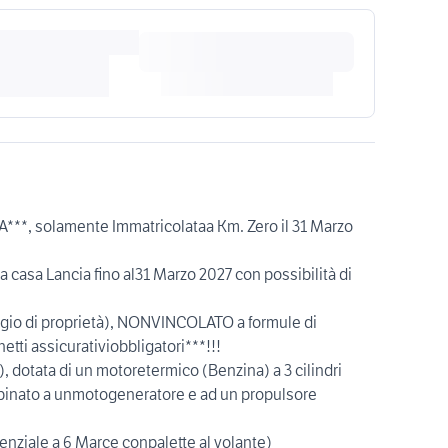
**, solamente Immatricolataa Km. Zero il 31 Marzo
la casa Lancia fino al31 Marzo 2027 con possibilità di
io di proprietà), NONVINCOLATO a formule di
tti assicurativiobbligatori***!!!
, dotata di un motoretermico (Benzina) a 3 cilindri
binato a unmotogeneratore e ad un propulsore
ziale a 6 Marce conpalette al volante)