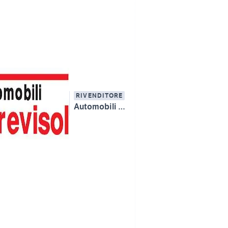
RIVENDITORE
Automobili Trevisol Bruno & C. snc