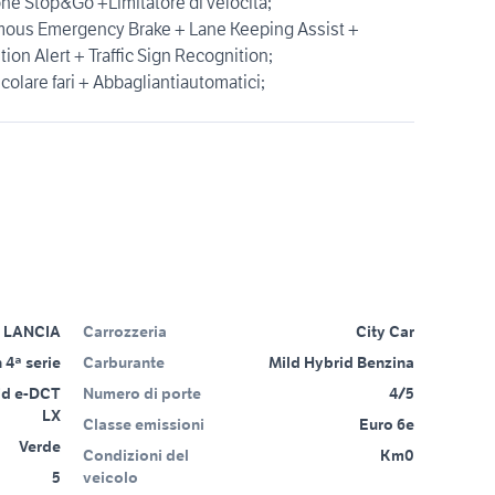
one Stop&Go +Limitatore di velocità;
omous Emergency Brake + Lane Keeping Assist +
ion Alert + Traffic Sign Recognition;
olare fari + Abbagliantiautomatici;
LANCIA
Carrozzeria
City Car
 4ª serie
Carburante
Mild Hybrid Benzina
id e-DCT
Numero di porte
4/5
LX
Classe emissioni
Euro 6e
Verde
Condizioni del
Km0
5
veicolo