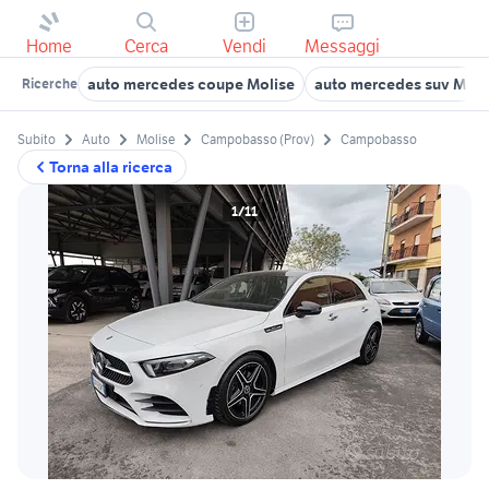
Home
Cerca
Vendi
Messaggi
auto mercedes coupe Molise
auto mercedes suv Moli
Ricerche
Subito
Auto
Molise
Campobasso (Prov)
Campobasso
Torna alla ricerca
1/11