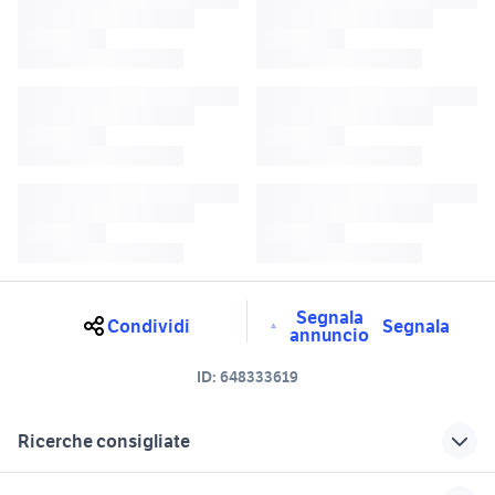
Segnala
Condividi
Segnala
annuncio
ID:
648333619
Ricerche consigliate
auto mitsubishi l200 Molise
auto mercedes classe glc Molise