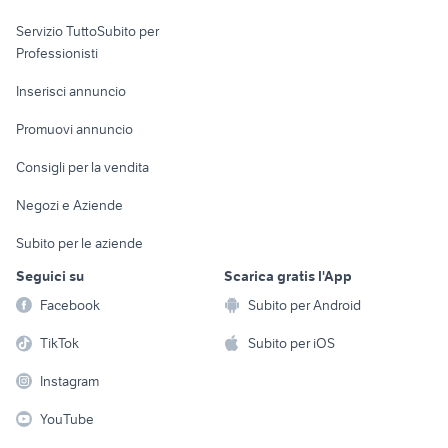
elettronica
per la casa e la
sports e hobby
Servizio TuttoSubito per
persona
Informatica
Animali
Professionisti
Arredamento e
Console e
Accessori per
Casalinghi
Inserisci annuncio
Videogiochi
animali
Elettrodomestici
Promuovi annuncio
Audio/Video
Musica e Film
Giardino e Fai da te
Consigli per la vendita
Fotografia
Libri e Riviste
Abbigliamento e
Negozi e Aziende
Telefonia
Strumenti Musicali
Accessori
Subito per le aziende
Sports
Tutto per i bambini
Seguici su
Scarica gratis l'App
Biciclette
Facebook
Subito per Android
Collezionismo
TikTok
Subito per iOS
Instagram
YouTube