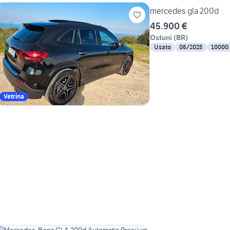
mercedes gla 200d
45.900 €
Ostuni
(
BR
)
Usato
06/2025
10000
Vetrina