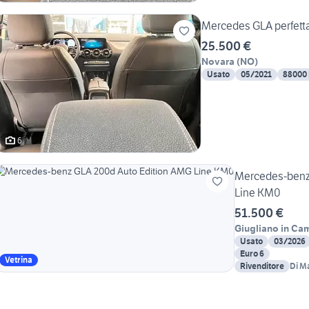
25.500 €
Novara
(
NO
)
Usato
05/2021
88000
6
Mercedes-benz
Line KM0
51.500 €
Giugliano in Ca
Usato
03/2026
Euro 6
Vetrina
Rivenditore
Di M