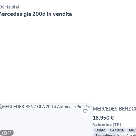
09 risultati
ercedes gla 200d in vendita
MERCEDES-BENZ GLA
18.950 €
Valderice
(
TP
)
Usato
04/2016
686
28
Rivenditore