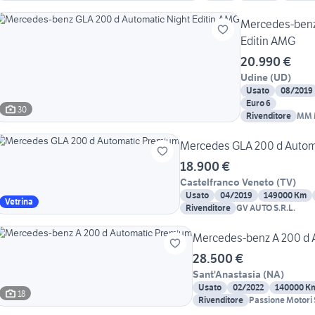
Mercedes-benz
Editin AMG
20.990 €
Udine
(
UD
)
Usato
08/2019
Euro 6
30
Rivenditore
MM 
Mercedes GLA 200 d Autom
18.900 €
Castelfranco Veneto
(
TV
)
Usato
04/2019
149000 Km
Vetrina
Rivenditore
GV AUTO S.R.L.
Mercedes-benz A 200 d 
28.500 €
Sant'Anastasia
(
NA
)
Usato
02/2022
140000 K
18
Rivenditore
Passione Motori 