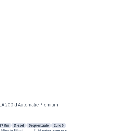
 200 d Automatic Premium
97 Km
Diesel
Sequenziale
Euro 6
Mostra numero
West Car di Alberto Bileci