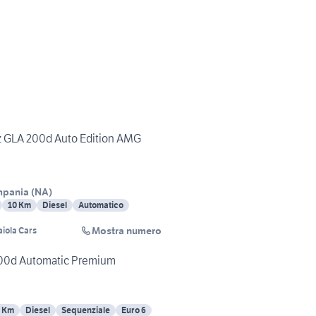
 GLA 200d Auto Edition AMG
mpania
(
NA
)
10 Km
Diesel
Automatico
Mostra numero
aiola Cars
00d Automatic Premium
 Km
Diesel
Sequenziale
Euro 6