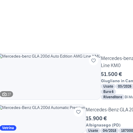
Mercedes-benz
Line KM0
51.500 €
Giugliano in Ca
Usato
03/2026
Euro 6
27
Rivenditore
Di M
Mercedes-Benz GLA 2
15.900 €
Albignasego
(
PD
)
Vetrina
Usato
04/2018
187000