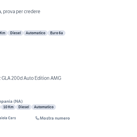
Mercedes GLA perfetta, prova per credere
 Km
Diesel
Automatico
Euro 6a
 GLA 200d Auto Edition AMG
mpania
(
NA
)
10 Km
Diesel
Automatico
Mostra numero
aiola Cars