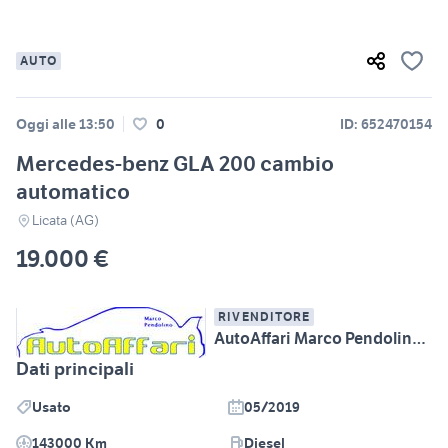
AUTO
Oggi alle 13:50
0
ID: 652470154
Mercedes-benz GLA 200 cambio
automatico
Licata (AG)
19.000 €
RIVENDITORE
AutoAffari Marco Pendolino SS115 km233 Licata (AG)
Dati principali
Usato
05/2019
143000 Km
Diesel