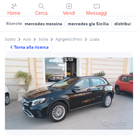
Home
Cerca
Vendi
Messaggi
mercedes messina
mercedes gla Sicilia
distributori
Ricerche
Subito
Auto
Sicilia
Agrigento (Prov)
Licata
Torna alla ricerca
1/10