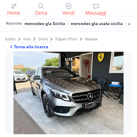
Home
Cerca
Vendi
Messaggi
mercedes gla Sicilia
mercedes gla usata sicilia
auto
Ricerche
Subito
Auto
Sicilia
Trapani (Prov)
Marsala
Torna alla ricerca
1/19