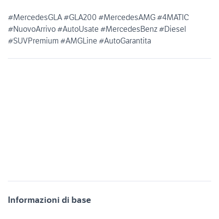
#MercedesGLA #GLA200 #MercedesAMG #4MATIC
#NuovoArrivo #AutoUsate #MercedesBenz #Diesel
#SUVPremium #AMGLine #AutoGarantita
Informazioni di base