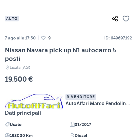
AUTO
7 ago alle 17:50
9
ID: 649697192
Nissan Navara pick up N1 autocarro 5
posti
Licata (AG)
19.500 €
RIVENDITORE
AutoAffari Marco Pendolino SS115 km233 Licata (AG)
Dati principali
Usato
01/2017
193000 Km
Diesel