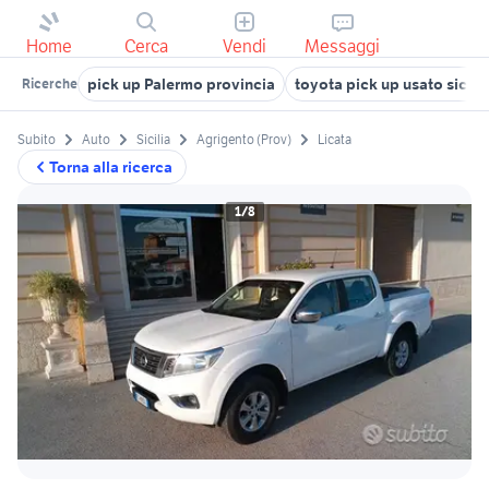
Home
Cerca
Vendi
Messaggi
pick up Palermo provincia
toyota pick up usato sicilia
Ricerche
Subito
Auto
Sicilia
Agrigento (Prov)
Licata
Torna alla ricerca
1/8