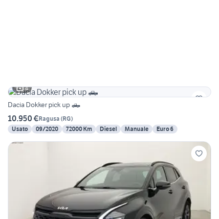
4
Dacia Dokker pick up 🛻
10.950 €
Ragusa
(
RG
)
Usato
09/2020
72000 Km
Diesel
Manuale
Euro 6