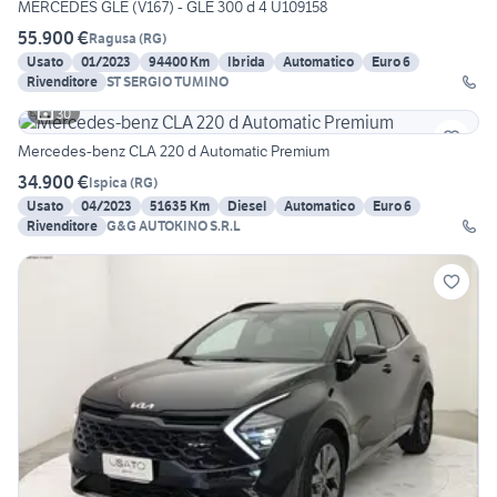
MERCEDES GLE (V167) - GLE 300 d 4 U109158
55.900 €
Ragusa
(
RG
)
Usato
01/2023
94400 Km
Ibrida
Automatico
Euro 6
Rivenditore
ST SERGIO TUMINO
30
Mercedes-benz CLA 220 d Automatic Premium
34.900 €
Ispica
(
RG
)
Usato
04/2023
51635 Km
Diesel
Automatico
Euro 6
Rivenditore
G&G AUTOKINO S.R.L