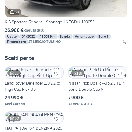
30
KIA Sportage 5ª serie - Sportage 1.6 TGDi U109052
26.900 €
Ragusa
(
RG
)
Usato
04/2022
45029 Km
Ibrida
Automatico
Euro 6
Rivenditore
ST SERGIO TUMINO
Scelti per te
13
18
Land Rover Defender 110 2.2 td
Nissan Pick Up Pick-up 2.5 TD 4
High Cap Pick Up
porte Double Cab N
24.990 €
7.900 €
Anci Cars srl
ALBERIO AUTO
30
FIAT PANDA 4X4 BENZINA 2020