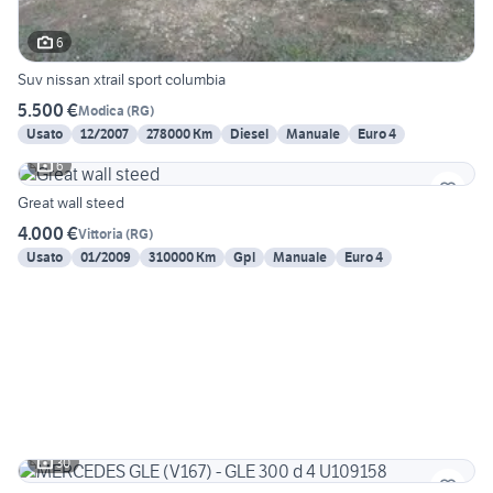
6
Suv nissan xtrail sport columbia
5.500 €
Modica
(
RG
)
Usato
12/2007
278000 Km
Diesel
Manuale
Euro 4
6
Great wall steed
4.000 €
Vittoria
(
RG
)
Usato
01/2009
310000 Km
Gpl
Manuale
Euro 4
30