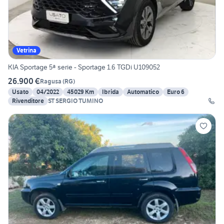
Vetrina
KIA Sportage 5ª serie - Sportage 1.6 TGDi U109052
26.900 €
Ragusa
(
RG
)
Usato
04/2022
45029 Km
Ibrida
Automatico
Euro 6
Rivenditore
ST SERGIO TUMINO