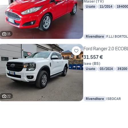
Maser
(
TV
)
Usato
11/2014
19400
15
Rivenditore
F.LLI BORTO
SRL
Ford Ranger 2.0 ECOBL
31.557 €
Iseo
(
BS
)
Usato
03/2024
39200
22
Rivenditore
ISEOCAR