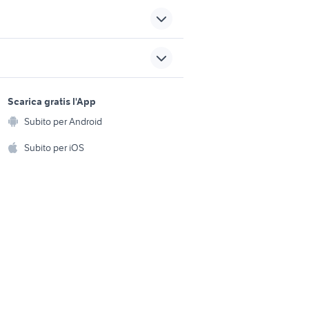
per
golf 8 gti
pl
defender usato veneto
sports e hobby
fiat San giorgio di nogaro
a
Scarica gratis l'App
Animali
 accessori
citroen c3 auto Trentino Alto
Subito per Android
ento e
Adige
Accessori per animali
hi
Subito per iOS
Musica e Film
omestici
Libri e Riviste
e Fai da te
Strumenti Musicali
amento e
ri
Sports
 i bambini
Biciclette
Collezionismo