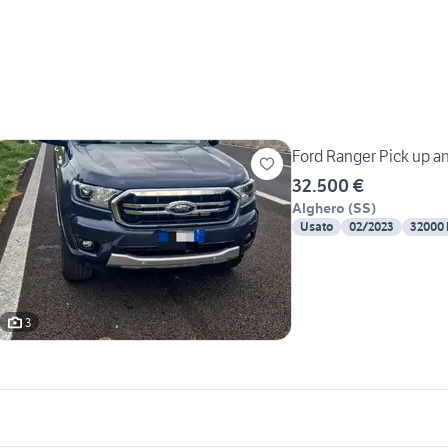
Ford Ranger Pick up a
32.500 €
Alghero
(
SS
)
Usato
02/2023
32000
3