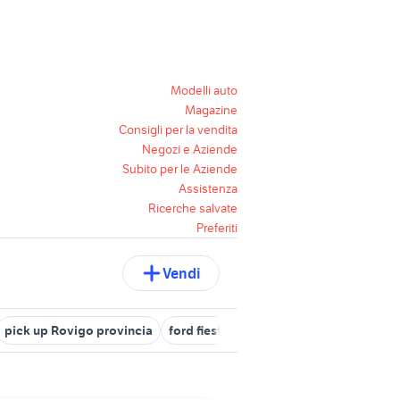
Modelli auto
Magazine
Consigli per la vendita
Negozi e Aziende
Subito per le Aziende
Assistenza
Ricerche salvate
Preferiti
Vendi
pick up Rovigo provincia
ford fiesta 2013
isuzu pick up 4x4
m