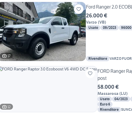
Ford Ranger 2.0 ECOBL
26.000 €
Varzo
(
VB
)
Usato
09/2023
96000
17
Rivenditore
VARZO FUORIS
FORD Ranger Rap
post
58.000 €
Massarosa
(
LU
)
Usato
04/2023
Euro 6
12
Rivenditore
SUNCA