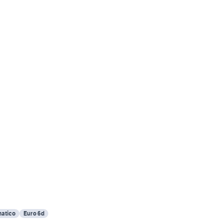
atico
Euro 6d