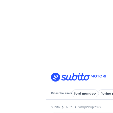
ford mondeo
fiorino
Ricerche
simili
Subito
Auto
ford pick up 2023