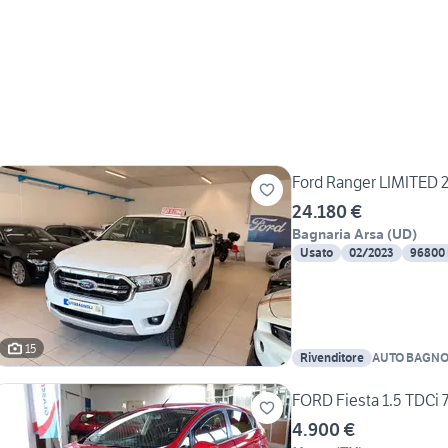
Ford Ranger LIMITED 2
24.180 €
Bagnaria Arsa
(
UD
)
Usato
02/2023
96800
15
Rivenditore
AUTO BAGNOL
FORD Fiesta 1.5 TDCi 
4.900 €