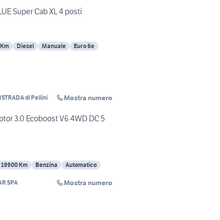
UE Super Cab XL 4 posti
 Km
Diesel
Manuale
Euro 6e
Mostra numero
TRADA di Pellini
tor 3.0 Ecoboost V6 4WD DC 5
19900 Km
Benzina
Automatico
Mostra numero
R SPA