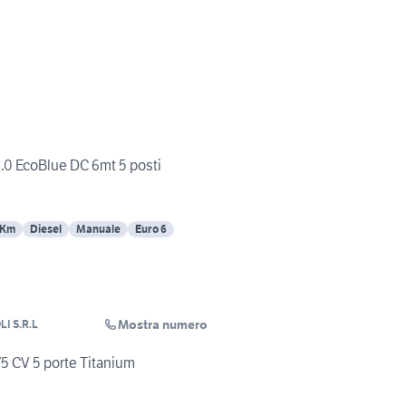
.0 EcoBlue DC 6mt 5 posti
 Km
Diesel
Manuale
Euro 6
Mostra numero
I S.R.L
75 CV 5 porte Titanium