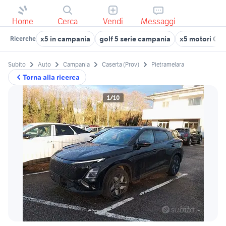
Home
Cerca
Vendi
Messaggi
x5 in campania
golf 5 serie campania
x5 motori Ca
Ricerche
Subito
Auto
Campania
Caserta (Prov)
Pietramelara
Torna alla ricerca
1/10