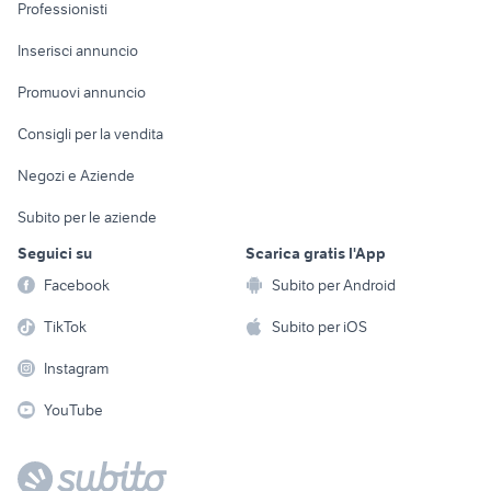
Informatica
Animali
Professionisti
Arredamento e
Console e
Accessori per
Casalinghi
Inserisci annuncio
Videogiochi
animali
Elettrodomestici
Promuovi annuncio
Audio/Video
Musica e Film
Giardino e Fai da te
Consigli per la vendita
Fotografia
Libri e Riviste
Abbigliamento e
Negozi e Aziende
Telefonia
Strumenti Musicali
Accessori
Subito per le aziende
Sports
Tutto per i bambini
Seguici su
Scarica gratis l'App
Biciclette
Facebook
Subito per Android
Collezionismo
TikTok
Subito per iOS
Instagram
YouTube