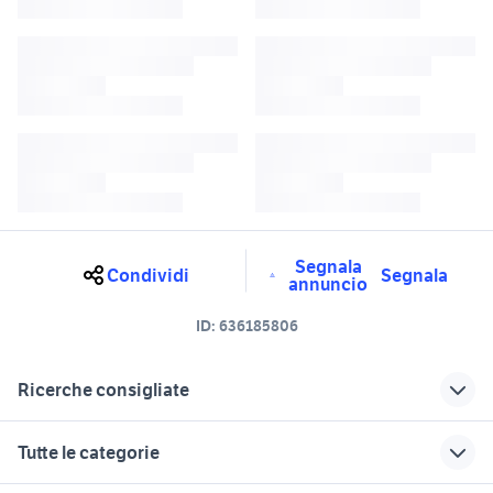
Segnala
Condividi
Segnala
annuncio
ID:
636185806
Ricerche consigliate
audi q5 usata campania
auto dr dr 5 punto 0 Campania
Tutte le categorie
audi q5 Benevento provincia
audi q5 a caserta e provincia