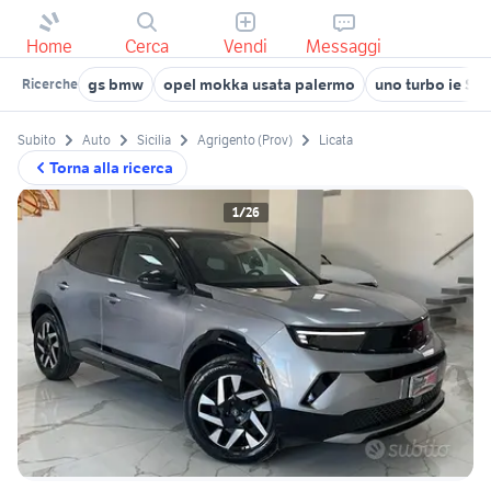
Home
Cerca
Vendi
Messaggi
gs bmw
opel mokka usata palermo
uno turbo ie Sici
Ricerche
Subito
Auto
Sicilia
Agrigento (Prov)
Licata
Torna alla ricerca
1/26