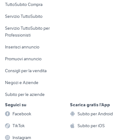
TuttoSubito Compra
alfa 90
golf 4 r32
commerciali
auto usate imola
auto Reggio nellEmilia
Servizio TuttoSubito
elettronica
per la casa e la
sports e hobby
Servizio TuttoSubito per
persona
Informatica
Animali
Professionisti
Arredamento e
Console e
Accessori per
Casalinghi
Inserisci annuncio
Videogiochi
animali
Elettrodomestici
Promuovi annuncio
Audio/Video
Musica e Film
Giardino e Fai da te
Consigli per la vendita
Fotografia
Libri e Riviste
Abbigliamento e
Negozi e Aziende
Telefonia
Strumenti Musicali
Accessori
Subito per le aziende
Sports
Tutto per i bambini
Seguici su
Scarica gratis l'App
Biciclette
Facebook
Subito per Android
Collezionismo
TikTok
Subito per iOS
Instagram