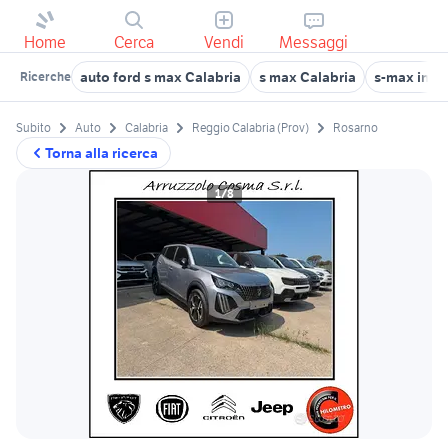
Home
Cerca
Vendi
Messaggi
auto ford s max Calabria
s max Calabria
s-max in ca
Ricerche
Subito
Auto
Calabria
Reggio Calabria (Prov)
Rosarno
Torna alla ricerca
1/8