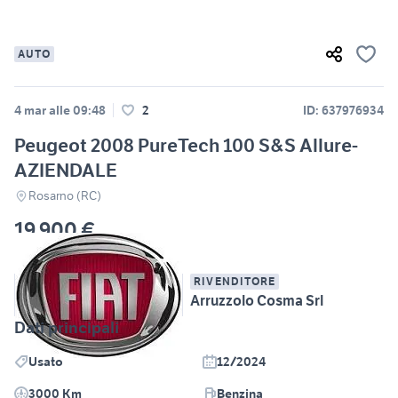
AUTO
4 mar alle 09:48
2
ID: 637976934
Peugeot 2008 PureTech 100 S&S Allure-
AZIENDALE
Rosarno (RC)
19.900 €
RIVENDITORE
Arruzzolo Cosma Srl
Dati principali
Usato
12/2024
3000 Km
Benzina