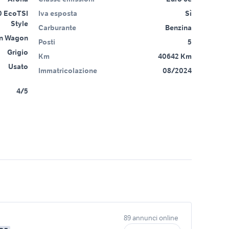
0 EcoTSI
Iva esposta
Sì
Style
Carburante
Benzina
on Wagon
Posti
5
Grigio
Km
40642 Km
Usato
Immatricolazione
08/2024
4/5
89 annunci online