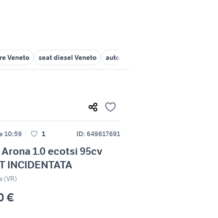
are Veneto
seat diesel Veneto
auto incidentata Veneto
seat alh
le 10:59
1
ID: 649617691
Arona 1.0 ecotsi 95cv
T INCIDENTATA
a (VR)
0 €