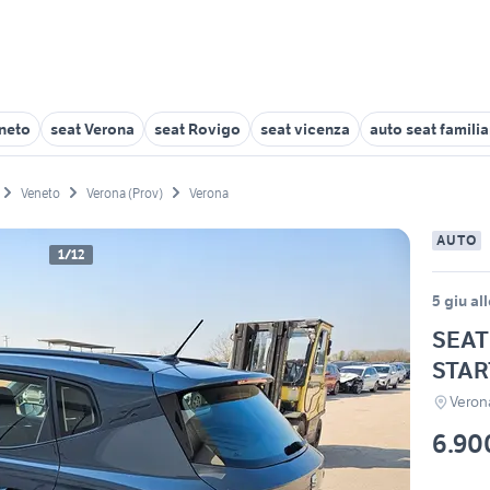
eneto
seat Verona
seat Rovigo
seat vicenza
auto seat famili
Veneto
Verona (Prov)
Verona
AUTO
1/12
5 giu al
SEAT 
STAR
Veron
6.90