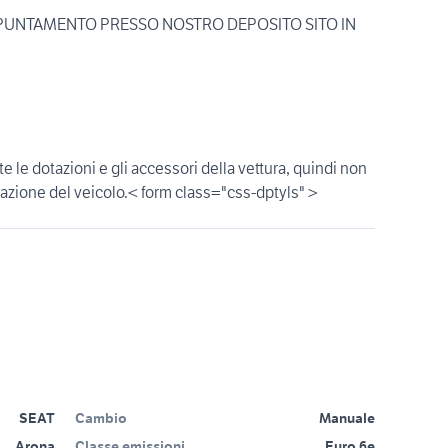
PPUNTAMENTO PRESSO NOSTRO DEPOSITO SITO IN
 le dotazioni e gli accessori della vettura, quindi non
otazione del veicolo.< form class="css-dptyls" >
SEAT
Cambio
Manuale
Arona
Classe emissioni
Euro 6e