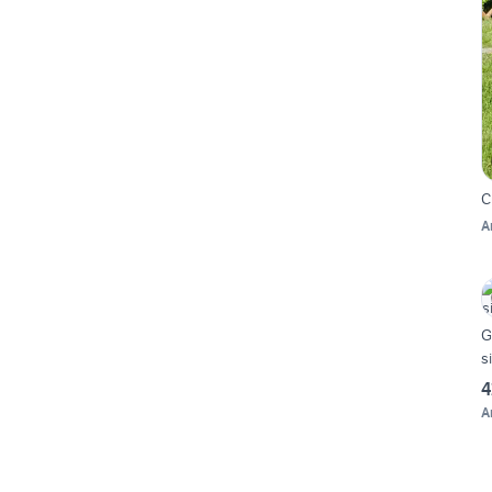
C
A
G
s
4
A