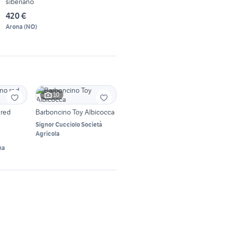
siberiano
420 €
Arona
(
NO
)
10
 red
Barboncino Toy Albicocca
Signor Cucciolo Società
Agricola
na