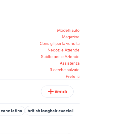
Modelli auto
Magazine
Consigli per la vendita
Negozi e Aziende
Subito per le Aziende
Assistenza
Ricerche salvate
Preferiti
Vendi
 cane latina
british longhair cuccioli
lupo cecoslovacco cucciol