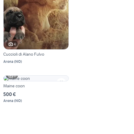
4
Cuccioli di Alano Fulvo
Arona
(
NO
)
6
Maine coon
500 €
Arona
(
NO
)