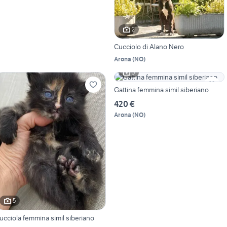
2
Cucciolo di Alano Nero
Arona
(
NO
)
5
Gattina femmina simil siberiano
420 €
Arona
(
NO
)
5
ucciola femmina simil siberiano