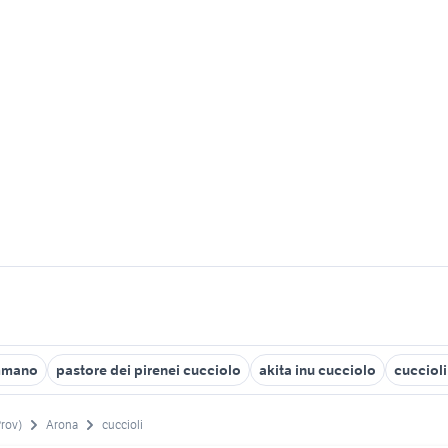
emmano
pastore dei pirenei cucciolo
akita inu cucciolo
cuccioli
Prov)
Arona
cuccioli