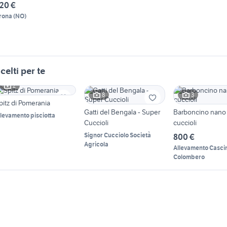
20 €
rona
(
NO
)
celti per te
2
8
3
pitz di Pomerania
Gatti del Bengala - Super
Barboncino nano
llevamento pisciotta
Cuccioli
cuccioli
Signor Cucciolo Società
800 €
Agricola
Allevamento Casci
Colombero