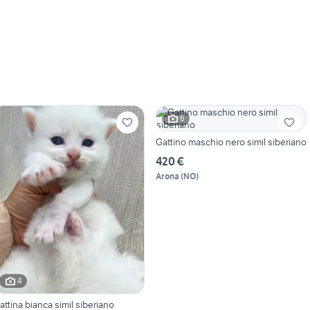
6
Gattino maschio nero simil siberiano
420 €
Arona
(
NO
)
4
attina bianca simil siberiano