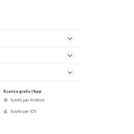
re
scotch animali Campania
 genova
cavalli massafra
sports e hobby
a
Scarica gratis l'App
gatto nano
Animali
Subito per Android
ento e
Accessori per animali
cocker
hi
Subito per iOS
Musica e Film
omestici
Libri e Riviste
e Fai da te