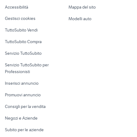
opel zafira metano
vendita cucciolo procione
Caravan e Camper
Accessibilità
Mappa del sito
Loft, mansarde e
Veicoli commerciali
altro
Gestisci cookies
Modelli auto
Case vacanza
TuttoSubito Vendi
Uffici e Locali
TuttoSubito Compra
commerciali
Servizio TuttoSubito
elettronica
per la casa e la
sports e hobby
Servizio TuttoSubito per
persona
Informatica
Animali
Professionisti
Arredamento e
Console e
Accessori per
Casalinghi
Inserisci annuncio
Videogiochi
animali
Elettrodomestici
Promuovi annuncio
Audio/Video
Musica e Film
Giardino e Fai da te
Consigli per la vendita
Fotografia
Libri e Riviste
Abbigliamento e
Negozi e Aziende
Telefonia
Strumenti Musicali
Accessori
Subito per le aziende
Sports
Tutto per i bambini