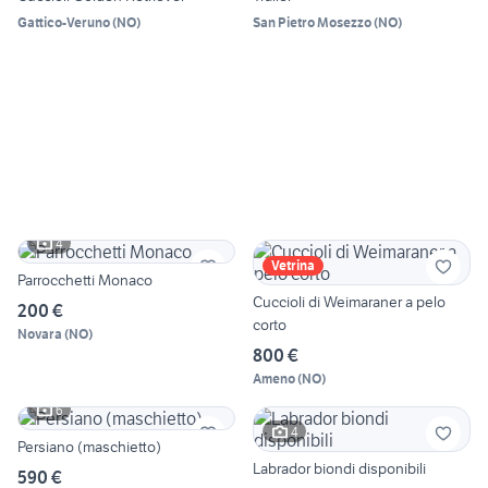
Gattico-Veruno
(
NO
)
San Pietro Mosezzo
(
NO
)
4
Vetrina
Parrocchetti Monaco
Cuccioli di Weimaraner a pelo
200 €
corto
Novara
(
NO
)
800 €
Ameno
(
NO
)
6
4
Persiano (maschietto)
Labrador biondi disponibili
590 €