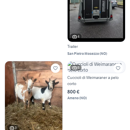
4
Trailer
San Pietro Mosezzo
(
NO
)
6
Cuccioli di Weimaraner a pelo
corto
800 €
Ameno
(
NO
)
3