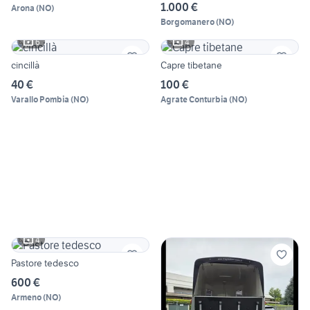
1.000 €
Arona
(
NO
)
Borgomanero
(
NO
)
6
4
cincillà
Capre tibetane
40 €
100 €
Varallo Pombia
(
NO
)
Agrate Conturbia
(
NO
)
4
Pastore tedesco
600 €
Armeno
(
NO
)