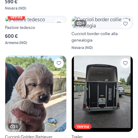
590 €
Novara
(
NO
)
Vetrina
4
Pastore tedesco
Cuccioli border collie alta
600 €
genealogia
Armeno
(
NO
)
Novara
(
NO
)
6
Vetrina
Cuccioli Golden Retriever
Trailer