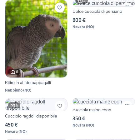
4
Dolce cucciola di persiano
600 €
Novara
(
NO
)
6
Ritiro in affido pappagalli
Nebbiuno
(
NO
)
6
cucciola maine coon
Cucciolo ragdoll disponibile
350 €
450 €
Novara
(
NO
)
Novara
(
NO
)