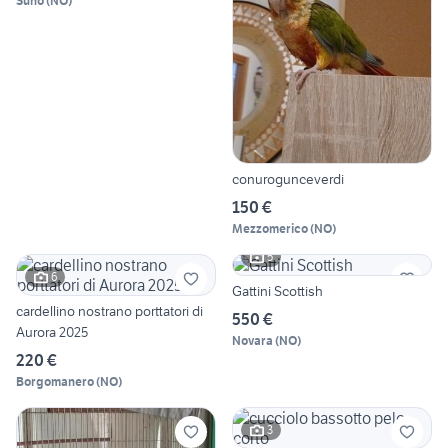
Suno
(
NO
)
conurogunceverdi
150 €
Mezzomerico
(
NO
)
5
6
Gattini Scottish
cardellino nostrano porttatori di
550 €
Aurora 2025
Novara
(
NO
)
220 €
Borgomanero
(
NO
)
3