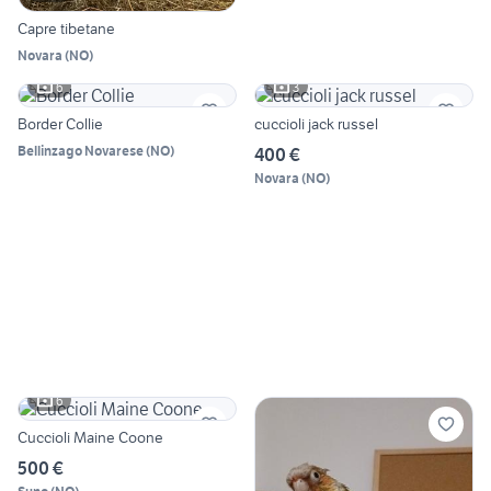
Capre tibetane
Novara
(
NO
)
6
3
Border Collie
cuccioli jack russel
Bellinzago Novarese
(
NO
)
400 €
Novara
(
NO
)
6
Cuccioli Maine Coone
500 €