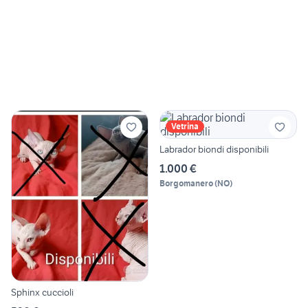
Vetrina
Labrador biondi disponibili
1.000 €
Borgomanero
(
NO
)
Sphinx cuccioli