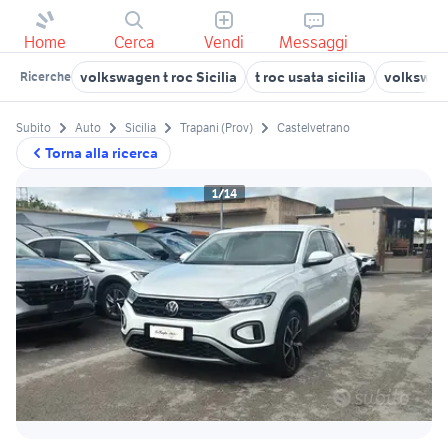
Home
Cerca
Vendi
Messaggi
volkswagen t roc Sicilia
t roc usata sicilia
volkswag
Ricerche
Subito
Auto
Sicilia
Trapani (Prov)
Castelvetrano
Torna alla ricerca
1/14