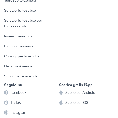
TuttoSubito Compra
commerciali
mitsubishi 3000 gt
pick up 4x4 usati piemonte
Servizio TuttoSubito
elettronica
per la casa e la
sports e hobby
Servizio TuttoSubito per
persona
Informatica
Animali
Professionisti
Arredamento e
Console e
Accessori per
Casalinghi
Inserisci annuncio
Videogiochi
animali
Elettrodomestici
Promuovi annuncio
Audio/Video
Musica e Film
Giardino e Fai da te
Consigli per la vendita
Fotografia
Libri e Riviste
Abbigliamento e
Negozi e Aziende
Telefonia
Strumenti Musicali
Accessori
Subito per le aziende
Sports
Tutto per i bambini
Seguici su
Scarica gratis l'App
Biciclette
Facebook
Subito per Android
Collezionismo
TikTok
Subito per iOS
Instagram