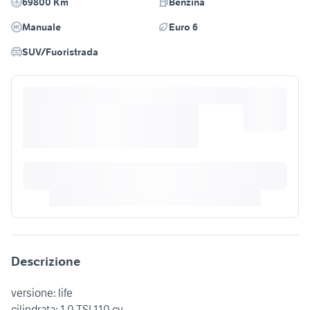
69800 Km
Benzina
Manuale
Euro 6
SUV/Fuoristrada
Descrizione
versione: life
cilindrata: 1.0 TSI 110 cv