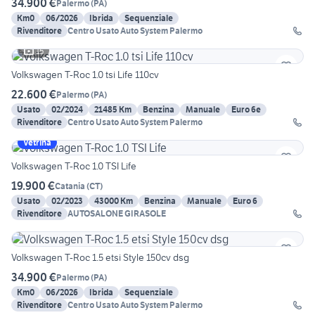
34.900 €
Palermo
(
PA
)
Km0
06/2026
Ibrida
Sequenziale
Rivenditore
Centro Usato Auto System Palermo
15
Volkswagen T-Roc 1.0 tsi Life 110cv
22.600 €
Palermo
(
PA
)
Usato
02/2024
21485 Km
Benzina
Manuale
Euro 6e
Rivenditore
Centro Usato Auto System Palermo
Vetrina
Volkswagen T-Roc 1.0 TSI Life
19.900 €
Catania
(
CT
)
Usato
02/2023
43000 Km
Benzina
Manuale
Euro 6
Rivenditore
AUTOSALONE GIRASOLE
Volkswagen T-Roc 1.5 etsi Style 150cv dsg
34.900 €
Palermo
(
PA
)
Km0
06/2026
Ibrida
Sequenziale
Rivenditore
Centro Usato Auto System Palermo