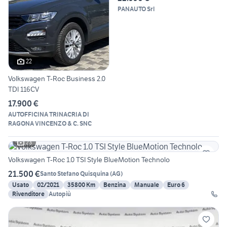
PANAUTO Srl
22
Volkswagen T-Roc Business 2.0
TDI 116CV
17.900 €
AUTOFFICINA TRINACRIA DI
RAGONA VINCENZO & C. SNC
23
Volkswagen T-Roc 1.0 TSI Style BlueMotion Technolo
21.500 €
Santo Stefano Quisquina
(
AG
)
Usato
02/2021
35800 Km
Benzina
Manuale
Euro 6
Rivenditore
Autopiù