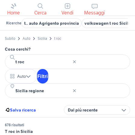
Home
Cerca
Vendi
Messaggi
t.. auto Agrigento provincia
volkswagen t roc Sicilia
Ricerche
Subito
Auto
Sicilia
t roc
Cosa cerchi?
Filtri
Auto
Salva ricerca
Dal più recente
678 risultati
T roc in Sicilia