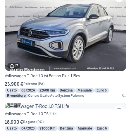
17
Volkswagen T-Roc 1.0 tsi Edition Plus 115cv
23.900 €
Palermo
(
PA
)
Usato
05/2024
22608 Km
Benzina
Manuale
Euro 6
Rivenditore
Centro Usato Auto System Palermo
24
Volkswagen T-Roc 1.0 TSI Life
18.900 €
Ragusa
(
RG
)
Usato
04/2023
91000 Km
Benzina
Manuale
Euro 6