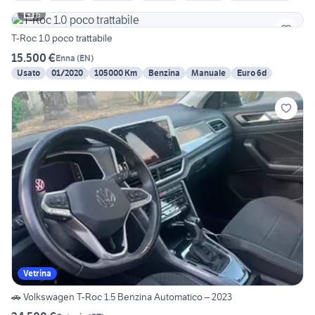
6
T-Roc 1.0 poco trattabile
15.500 €
Enna
(
EN
)
Usato
01/2020
105000 Km
Benzina
Manuale
Euro 6d
Vetrina
🚗 Volkswagen T-Roc 1.5 Benzina Automatico – 2023