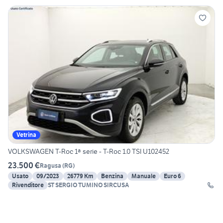
Vetrina
VOLKSWAGEN T-Roc 1ª serie - T-Roc 1.0 TSI U102452
23.500 €
Ragusa
(
RG
)
Usato
09/2023
26779 Km
Benzina
Manuale
Euro 6
Rivenditore
ST SERGIO TUMINO SIRCUSA