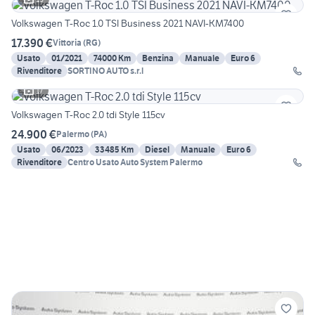
Volkswagen T-Roc 1.0 TSI Business 2021 NAVI-KM7400
17.390 €
Vittoria
(
RG
)
Usato
01/2021
74000 Km
Benzina
Manuale
Euro 6
Rivenditore
SORTINO AUTO s.r.l
17
Volkswagen T-Roc 2.0 tdi Style 115cv
24.900 €
Palermo
(
PA
)
Usato
06/2023
33485 Km
Diesel
Manuale
Euro 6
Rivenditore
Centro Usato Auto System Palermo