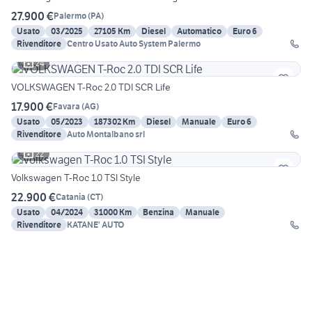
27.900 €
Palermo
(
PA
)
Usato
03/2025
27105 Km
Diesel
Automatico
Euro 6
Rivenditore
Centro Usato Auto System Palermo
24
VOLKSWAGEN T-Roc 2.0 TDI SCR Life
17.900 €
Favara
(
AG
)
Usato
05/2023
187302 Km
Diesel
Manuale
Euro 6
Rivenditore
Auto Montalbano srl
22
Volkswagen T-Roc 1.0 TSI Style
22.900 €
Catania
(
CT
)
Usato
04/2024
31000 Km
Benzina
Manuale
Rivenditore
KATANE' AUTO