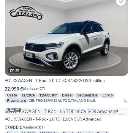
30
VOLKSWAGEN - T-Roc - 2.0 TDI SCR 150CV DSG Edition
22.999 €
Maniace
(
CT
)
Usato
11/2024
115000 Km
Diesel
Sequenziale
Euro 6
Rivenditore
CENTRO SERVIZI AUTO CATALANO S.A.S.
30
VOLKSWAGEN - T-Roc - 1.6 TDI 116CV SCR Advanced
17.900 €
Maniace
(
CT
)