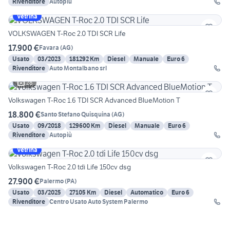
Rivenditore
Autopiù
Vetrina
VOLKSWAGEN T-Roc 2.0 TDI SCR Life
17.900 €
Favara
(
AG
)
Usato
03/2023
181292 Km
Diesel
Manuale
Euro 6
Rivenditore
Auto Montalbano srl
28
Volkswagen T-Roc 1.6 TDI SCR Advanced BlueMotion T
18.800 €
Santo Stefano Quisquina
(
AG
)
Usato
09/2018
129600 Km
Diesel
Manuale
Euro 6
Rivenditore
Autopiù
Vetrina
Volkswagen T-Roc 2.0 tdi Life 150cv dsg
27.900 €
Palermo
(
PA
)
Usato
03/2025
27105 Km
Diesel
Automatico
Euro 6
Rivenditore
Centro Usato Auto System Palermo