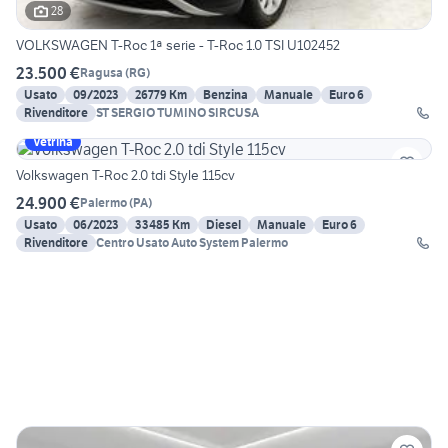
28
VOLKSWAGEN T-Roc 1ª serie - T-Roc 1.0 TSI U102452
23.500 €
Ragusa
(
RG
)
Usato
09/2023
26779 Km
Benzina
Manuale
Euro 6
Rivenditore
ST SERGIO TUMINO SIRCUSA
Vetrina
Volkswagen T-Roc 2.0 tdi Style 115cv
24.900 €
Palermo
(
PA
)
Usato
06/2023
33485 Km
Diesel
Manuale
Euro 6
Rivenditore
Centro Usato Auto System Palermo