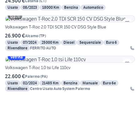
24.500 €
Catania
(
CT
)
Usato
08/2023
18000 Km
Benzina
Automatico
28
Volkswagen T-Roc 2.0 TDI SCR 150 CV DSG Style Blue
26.900 €
Alcamo
(
TP
)
Usato
07/2024
25000 Km
Diesel
Sequenziale
Euro 6
Rivenditore
FERRITO AUTO
Vetrina
Volkswagen T-Roc 1.0 tsi Life 110cv
22.600 €
Palermo
(
PA
)
Usato
02/2024
21485 Km
Benzina
Manuale
Euro 6e
Rivenditore
Centro Usato Auto System Palermo