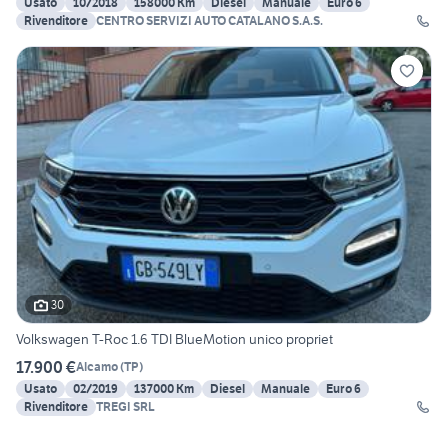
Usato
10/2018
158000 Km
Diesel
Manuale
Euro 6
Rivenditore
CENTRO SERVIZI AUTO CATALANO S.A.S.
30
Volkswagen T-Roc 1.6 TDI BlueMotion unico propriet
17.900 €
Alcamo
(
TP
)
Usato
02/2019
137000 Km
Diesel
Manuale
Euro 6
Rivenditore
TREGI SRL