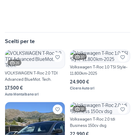
Scelti per te
30
26
Volkswagen T-Roc 1.0 TSI Style-
VOLKSWAGEN T-Roc 2.0 TDI
11.800km-2025
Advanced BlueMot. Tech.
24.900 €
17.500 €
Cicero Auto srl
Auto Montalbano srl
18
Volkswagen T-Roc 2.0 tdi
Business 150cv dsg
22.990 €