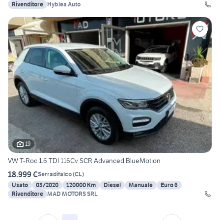
Rivenditore
Hyblea Auto
19
VW T-Roc 1.6 TDI 116Cv SCR Advanced BlueMotion
18.999 €
Serradifalco
(
CL
)
Usato
03/2020
120000 Km
Diesel
Manuale
Euro 6
Rivenditore
MAD MOTORS SRL