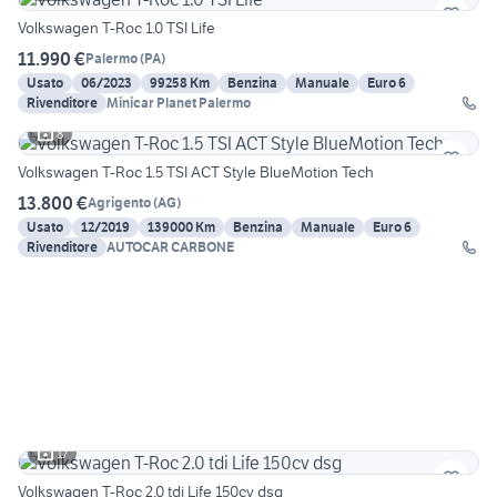
Volkswagen T-Roc 1.0 TSI Life
11.990 €
Palermo
(
PA
)
Usato
06/2023
99258 Km
Benzina
Manuale
Euro 6
Rivenditore
Minicar Planet Palermo
8
Volkswagen T-Roc 1.5 TSI ACT Style BlueMotion Tech
13.800 €
Agrigento
(
AG
)
Usato
12/2019
139000 Km
Benzina
Manuale
Euro 6
Rivenditore
AUTOCAR CARBONE
17
Volkswagen T-Roc 2.0 tdi Life 150cv dsg