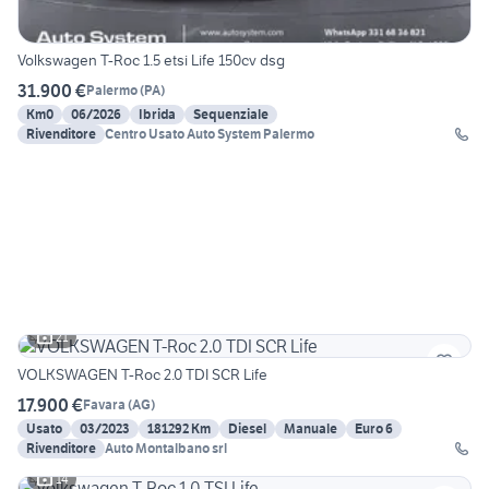
Volkswagen T-Roc 1.5 etsi Life 150cv dsg
31.900 €
Palermo
(
PA
)
Km0
06/2026
Ibrida
Sequenziale
Rivenditore
Centro Usato Auto System Palermo
21
VOLKSWAGEN T-Roc 2.0 TDI SCR Life
17.900 €
Favara
(
AG
)
Usato
03/2023
181292 Km
Diesel
Manuale
Euro 6
Rivenditore
Auto Montalbano srl
14