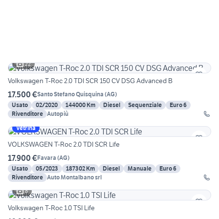
22
Volkswagen T-Roc 2.0 TDI SCR 150 CV DSG Advanced B
17.500 €
Santo Stefano Quisquina
(
AG
)
Usato
02/2020
144000 Km
Diesel
Sequenziale
Euro 6
Rivenditore
Autopiù
Vetrina
VOLKSWAGEN T-Roc 2.0 TDI SCR Life
17.900 €
Favara
(
AG
)
Usato
05/2023
187302 Km
Diesel
Manuale
Euro 6
Rivenditore
Auto Montalbano srl
8
Volkswagen T-Roc 1.0 TSI Life