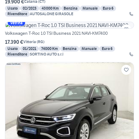
19.900 €
Catania
(
CT
)
Usato
02/2023
43000 Km
Benzina
Manuale
Euro 6
Rivenditore
AUTOSALONE GIRASOLE
Vetrina
Volkswagen T-Roc 1.0 TSI Business 2021 NAVI-KM7400
17.390 €
Vittoria
(
RG
)
Usato
01/2021
74000 Km
Benzina
Manuale
Euro 6
Rivenditore
SORTINO AUTO s.r.l