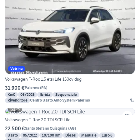
Vetrina
Volkswagen T-Roc 1.5 etsi Life 150cv dsg
31.900 €
Palermo
(
PA
)
Km0
06/2026
Ibrida
Sequenziale
Rivenditore
Centro Usato Auto System Palermo
25
Volkswagen T-Roc 2.0 TDI SCR Life
22.500 €
Santo Stefano Quisquina
(
AG
)
Usato
05/2022
107100 Km
Diesel
Manuale
Euro 6