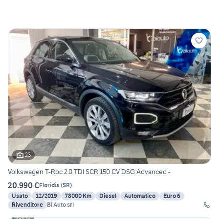
23
Volkswagen T-Roc 2.0 TDI SCR 150 CV DSG Advanced -
20.990 €
Floridia
(
SR
)
Usato
12/2019
78000 Km
Diesel
Automatico
Euro 6
Rivenditore
Bi Auto srl
19