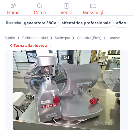
Home
Cerca
Vendi
Messaggi
generatore 380v
affettatrice professionale
affettat
Ricerche
Subito
Elettrodomestici
Sardegna
Ogliastra (Prov)
Lanusei
Torna alla ricerca
1/5