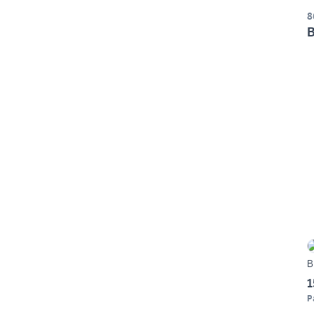
8
B
B
1
P