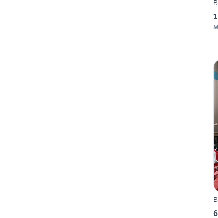
B
1
M
B
6