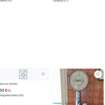
hiene
(
VI
)
Catania
(
CT
)
ilance berkel
00 €
ampoformido
(
UD
)