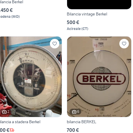
ilancia Berkel
.450 €
Bilancia vintage Berkel
odena
(
MO
)
500 €
Acireale
(
CT
)
2
6
ilancia a stadera Berkel
bilancia BERKEL
00 €
700 €