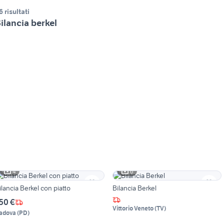
6 risultati
ilancia berkel
4
6
ilancia Berkel con piatto
Bilancia Berkel
50 €
Vittorio Veneto
(
TV
)
adova
(
PD
)