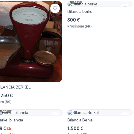
6
Bilancia berkel
800 €
Frosinone
(
FR
)
ILANCIA BERKEL
.250 €
dro
(
BS
)
6
erkel bilancia
Bilancia Berkel
9 €
1.500 €