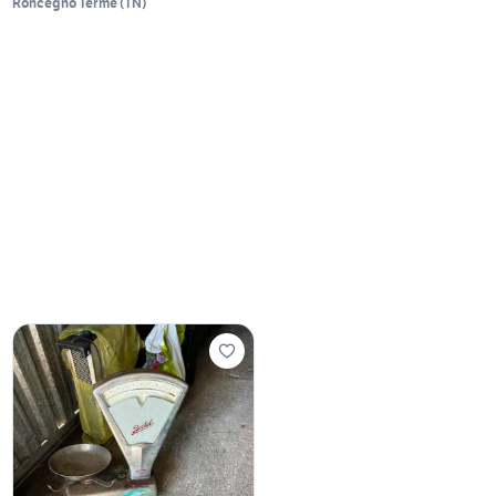
Roncegno Terme
(
TN
)