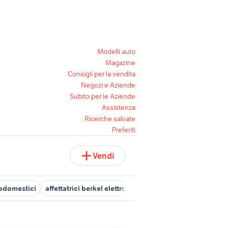
Modelli auto
Magazine
Consigli per la vendita
Negozi e Aziende
Subito per le Aziende
Assistenza
Ricerche salvate
Preferiti
Vendi
rodomestici
affettatrici berkel elettrodomestici
bilancia dieta
b