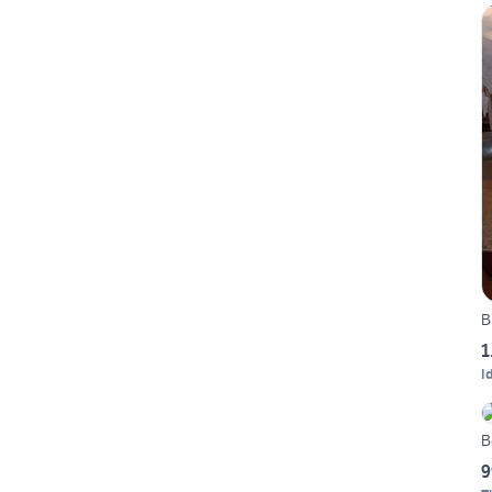
B
1
I
B
9