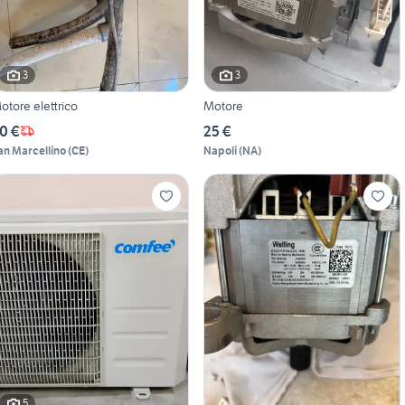
3
3
otore elettrico
Motore
0 €
25 €
an Marcellino
(
CE
)
Napoli
(
NA
)
5