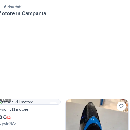
.116 risultati
otore in Campania
3
yson v11 motore
0 €
apoli
(
NA
)