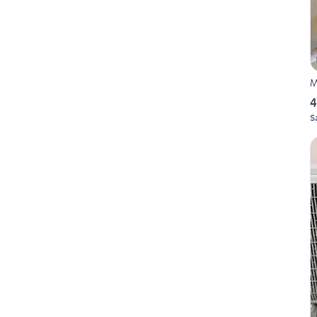
M
4
S