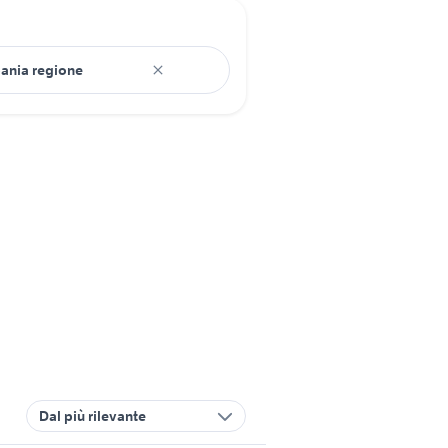
Dal più rilevante