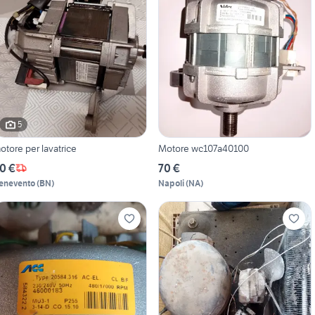
5
otore per lavatrice
Motore wc107a40100
0 €
70 €
enevento
(
BN
)
Napoli
(
NA
)