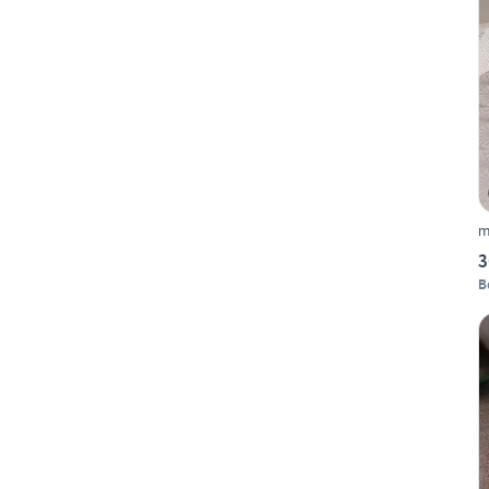
m
3
B