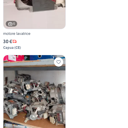
6
motore lavatrice
30 €
Capua
(
CE
)