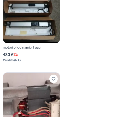
motori oliodinamici Faac
480 €
Cardito
(
NA
)