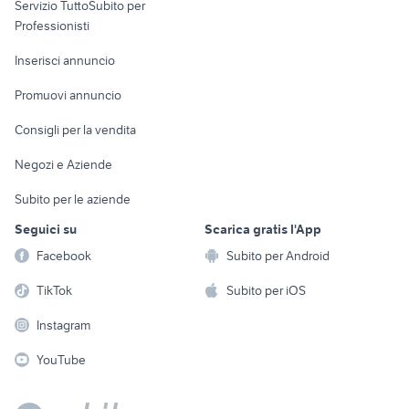
Servizio TuttoSubito per
persona
folletto vk 150
forno pizza party
Informatica
Animali
Professionisti
frigo murale
impastatrice usata 5 kg
Arredamento e
Console e
Accessori per
Casalinghi
Inserisci annuncio
tagliacuci usata uso casalingo
piano cottura usato
Videogiochi
animali
Elettrodomestici
Promuovi annuncio
Audio/Video
Musica e Film
Giardino e Fai da te
Consigli per la vendita
Fotografia
Libri e Riviste
Abbigliamento e
Negozi e Aziende
Telefonia
Strumenti Musicali
Accessori
Subito per le aziende
Sports
Tutto per i bambini
Seguici su
Scarica gratis l'App
Biciclette
Facebook
Subito per Android
Collezionismo
TikTok
Subito per iOS
Instagram
YouTube