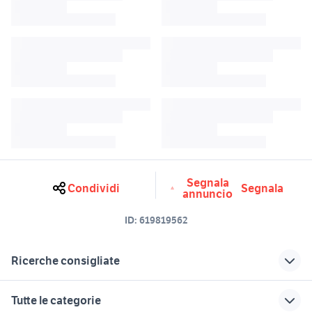
Segnala
Condividi
Segnala
annuncio
ID:
619819562
Ricerche consigliate
la ga
forni a gas professionali
Tutte le categorie
telescopio professionale
griglia per induzione