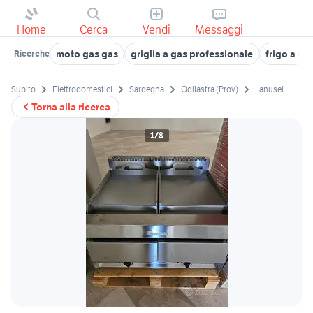
Home
Cerca
Vendi
Messaggi
moto gas gas
griglia a gas professionale
frigo a ga
Ricerche
Subito
Elettrodomestici
Sardegna
Ogliastra (Prov)
Lanusei
Torna alla ricerca
1/8