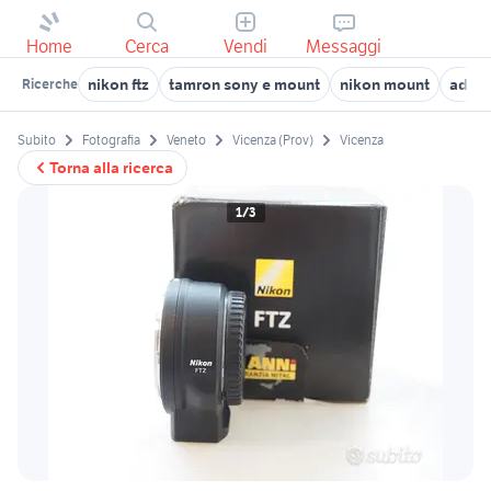
Home
Cerca
Vendi
Messaggi
nikon ftz
tamron sony e mount
nikon mount
adatt
Ricerche
Subito
Fotografia
Veneto
Vicenza (Prov)
Vicenza
Torna alla ricerca
1/3