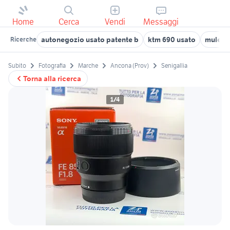
Home
Cerca
Vendi
Messaggi
autonegozio usato patente b
ktm 690 usato
muletto
Ricerche
Subito
Fotografia
Marche
Ancona (Prov)
Senigallia
Torna alla ricerca
1/4