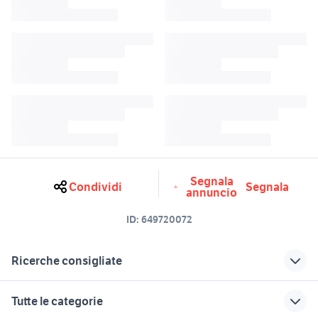
Segnala
Condividi
Segnala
annuncio
ID:
649720072
Ricerche consigliate
nikon d90
nikkor 70-200 f2.8
Tutte le categorie
nikon 70 200 f2.8
sigma 70-200 f2.8