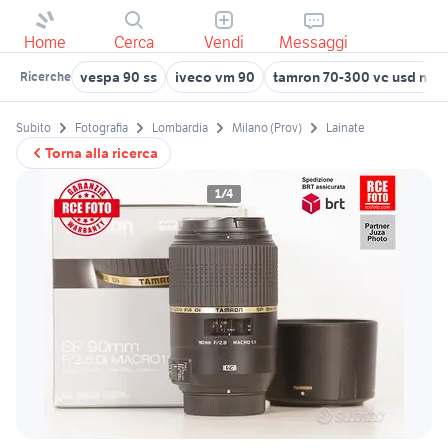
Home
Cerca
Vendi
Messaggi
vespa 90 ss
iveco vm 90
tamron 70-300 vc usd nik
Ricerche
Subito
Fotografia
Lombardia
Milano (Prov)
Lainate
Torna alla ricerca
1/4