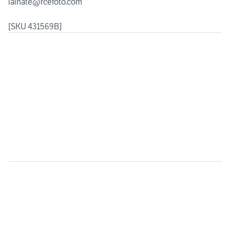
lainate@rcefoto.com
[SKU 431569B]