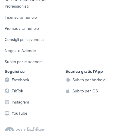
Informatica
Animali
Professionisti
Arredamento e
Console e
Accessori per
Casalinghi
Inserisci annuncio
Videogiochi
animali
Elettrodomestici
Promuovi annuncio
Audio/Video
Musica e Film
Giardino e Fai da te
Consigli per la vendita
Fotografia
Libri e Riviste
Abbigliamento e
Negozi e Aziende
Telefonia
Strumenti Musicali
Accessori
Subito per le aziende
Sports
Tutto per i bambini
Seguici su
Scarica gratis l'App
Biciclette
Facebook
Subito per Android
Collezionismo
TikTok
Subito per iOS
Instagram
YouTube