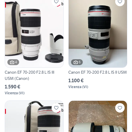
4
6
Canon EF 70-200 F2.8 L IS III
Canon EF 70-200 F2.8 L IS II USM
USM (Canon)
1.100 €
1.590 €
Vicenza
(
VI
)
Vicenza
(
VI
)