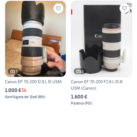
3
6
Canon EF 70-200 f2.8 L IS USM
Canon EF 70-200 F2.8 L IS III
USM (Canon)
1.000 €
1.600 €
Sant'Agata de' Goti
(
BN
)
Padova
(
PD
)