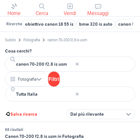
Home
Cerca
Vendi
Messaggi
obiettivo canon 18 55 is
bmw 320 is auto
canon Fog
Ricerche
Subito
Fotografia
canon 70-200 f2.8 is usm
Cosa cerchi?
Filtri
Fotografia
Salva ricerca
Dal più rilevante
68 risultati
Canon 70-200 f2.8 is usm in Fotografia