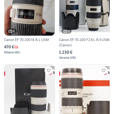
4
6
Canon EF 70-200 f4 IS L USM
Canon EF 70-200 F2.8 L IS II USM
(Canon)
470 €
1.230 €
Milano
(
MI
)
Verona
(
VR
)