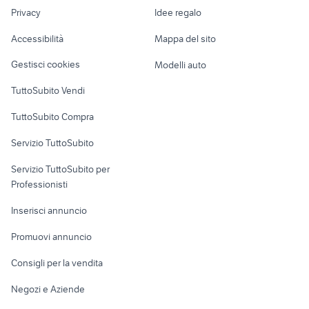
Nautica
lavoro
telefunken televisori
fujifilm xd picture card
Privacy
Idee regalo
Garage e box
Caravan e Camper
Accessibilità
Mappa del sito
Loft, mansarde e
Veicoli commerciali
altro
Gestisci cookies
Modelli auto
Case vacanza
TuttoSubito Vendi
Uffici e Locali
TuttoSubito Compra
commerciali
Servizio TuttoSubito
elettronica
per la casa e la
sports e hobby
Servizio TuttoSubito per
persona
Informatica
Animali
Professionisti
Arredamento e
Console e
Accessori per
Casalinghi
Inserisci annuncio
Videogiochi
animali
Elettrodomestici
Promuovi annuncio
Audio/Video
Musica e Film
Giardino e Fai da te
Consigli per la vendita
Fotografia
Libri e Riviste
Abbigliamento e
Negozi e Aziende
Telefonia
Strumenti Musicali
Accessori