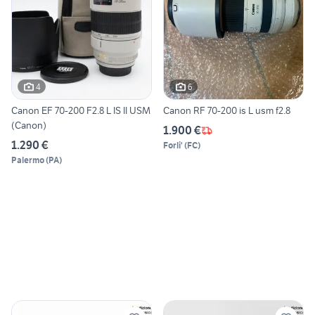
4
6
Canon EF 70-200 F2.8 L IS II USM
Canon RF 70-200 is L usm f2.8
(Canon)
1.900 €
1.290 €
Forli'
(
FC
)
Palermo
(
PA
)