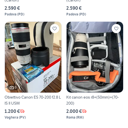
(Canon)
(Canon)
2.590 €
2.590 €
Padova
(
PD
)
Padova
(
PD
)
6
Obiettivo Canon ES 70-200 f2.8 L
Kit canon eos r8+(50mm)+(70-
IS II USM
200)
1.200 €
2.000 €
Voghera
(
PV
)
Roma
(
RM
)