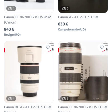
4
6
Canon EF 70-200 F2.8 L IS USM
Canon 70-200 2.8 L IS USM
(Canon)
630 €
840 €
Campoformido
(
UD
)
Rovigo
(
RO
)
4
5
Canon RF 70-200 F2.8 L IS USM
Canon EF 70-200 F2.8 L IS II USM