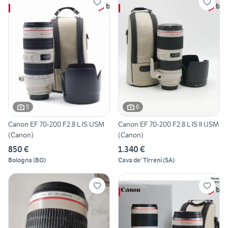
5
6
Canon EF 70-200 F2.8 L IS USM
Canon EF 70-200 F2.8 L IS II USM
(Canon)
(Canon)
850 €
1.340 €
Bologna
(
BO
)
Cava de' Tirreni
(
SA
)