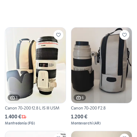
3
6
Canon 70-200 f2.8 L IS III USM
Canon 70-200 F2.8
1.400 €
1.200 €
Manfredonia
(
FG
)
Montevarchi
(
AR
)