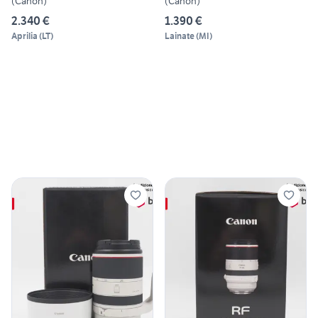
(Canon)
(Canon)
2.340 €
1.390 €
Aprilia
(
LT
)
Lainate
(
MI
)