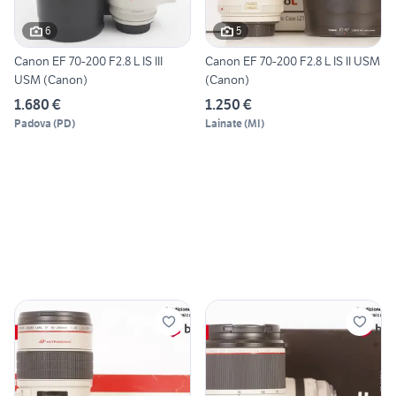
6
5
Canon EF 70-200 F2.8 L IS III
Canon EF 70-200 F2.8 L IS II USM
USM (Canon)
(Canon)
1.680 €
1.250 €
Padova
(
PD
)
Lainate
(
MI
)