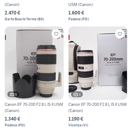
(Canon)
USM (Canon)
2.470 €
1.600 €
Darfo Boario Terme
(
BS
)
Padova
(
PD
)
6
4
Canon EF 70-200 F2.8 L IS II USM
Canon EF 70-200 F2.8 L IS II USM
(Canon)
(Canon)
1.340 €
1.190 €
Padova
(
PD
)
Vicenza
(
VI
)