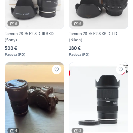
6
6
Tamron 28-75 F2.8 Di III RXD
Tamron 28-75 F2.8 XR Di LD
(Sony)
(Nikon)
500 €
180 €
Padova
(
PD
)
Padova
(
PD
)
4
3