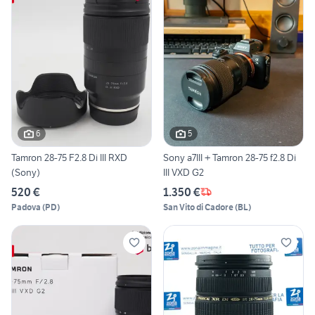
6
5
Tamron 28-75 F2.8 Di III RXD
Sony a7III + Tamron 28-75 f2.8 Di
(Sony)
III VXD G2
520 €
1.350 €
Padova
(
PD
)
San Vito di Cadore
(
BL
)