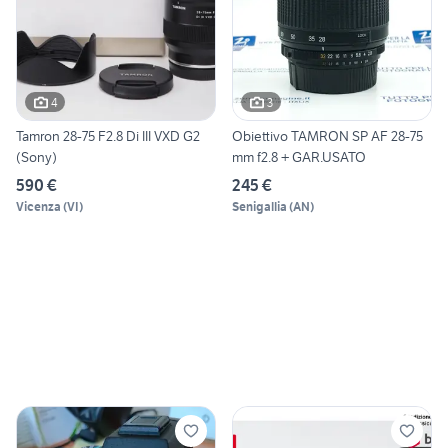
4
3
Tamron 28-75 F2.8 Di III VXD G2
Obiettivo TAMRON SP AF 28-75
(Sony)
mm f2.8 + GAR.USATO
590 €
245 €
Vicenza
(
VI
)
Senigallia
(
AN
)