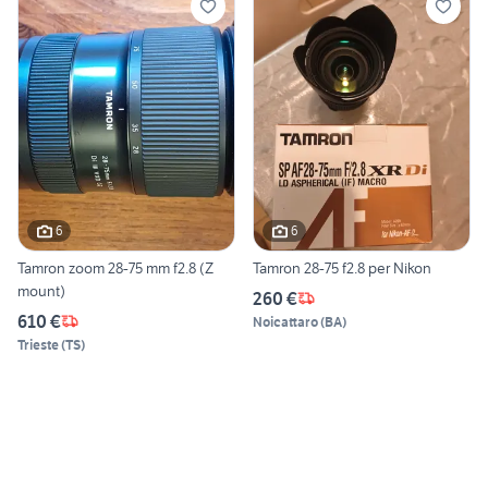
6
6
Tamron zoom 28-75 mm f2.8 (Z
Tamron 28-75 f2.8 per Nikon
mount)
260 €
610 €
Noicattaro
(
BA
)
Trieste
(
TS
)