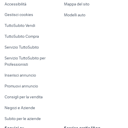
Accessibilità
Mappa del sito
Loft, mansarde e
Veicoli commerciali
altro
Gestisci cookies
Modelli auto
Case vacanza
TuttoSubito Vendi
Uffici e Locali
TuttoSubito Compra
commerciali
Servizio TuttoSubito
elettronica
per la casa e la
sports e hobby
Servizio TuttoSubito per
persona
Informatica
Animali
Professionisti
Arredamento e
Console e
Accessori per
Casalinghi
Inserisci annuncio
Videogiochi
animali
Elettrodomestici
Promuovi annuncio
Audio/Video
Musica e Film
Giardino e Fai da te
Consigli per la vendita
Fotografia
Libri e Riviste
Abbigliamento e
Negozi e Aziende
Telefonia
Strumenti Musicali
Accessori
Subito per le aziende
Sports
Tutto per i bambini
Seguici su
Scarica gratis l'App