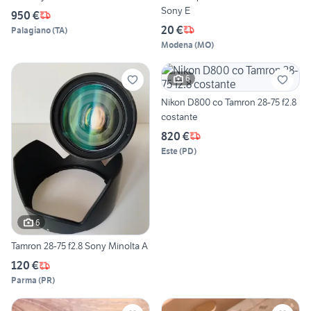
Sony E
950 €
20 €
Palagiano
(
TA
)
Modena
(
MO
)
6
Nikon D800 co Tamron 28-75 f2.8
costante
820 €
Este
(
PD
)
6
Tamron 28-75 f2.8 Sony Minolta A
120 €
Parma
(
PR
)