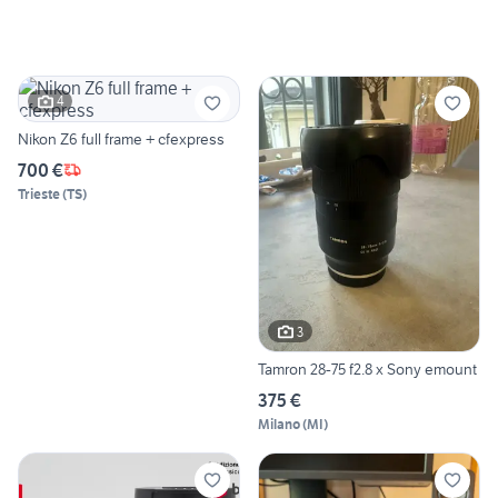
4
Nikon Z6 full frame + cfexpress
700 €
Trieste
(
TS
)
3
Tamron 28-75 f2.8 x Sony emount
375 €
Milano
(
MI
)