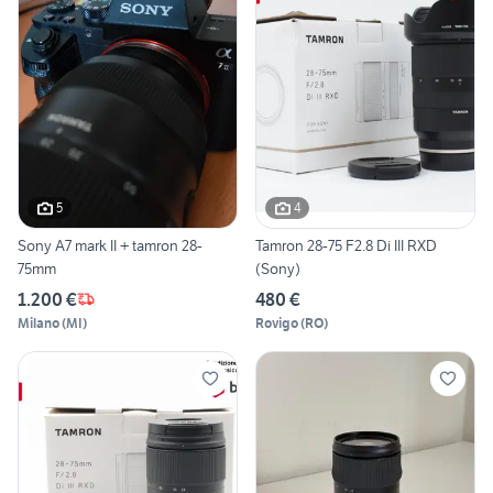
5
4
Sony A7 mark II + tamron 28-
Tamron 28-75 F2.8 Di III RXD
75mm
(Sony)
1.200 €
480 €
Milano
(
MI
)
Rovigo
(
RO
)