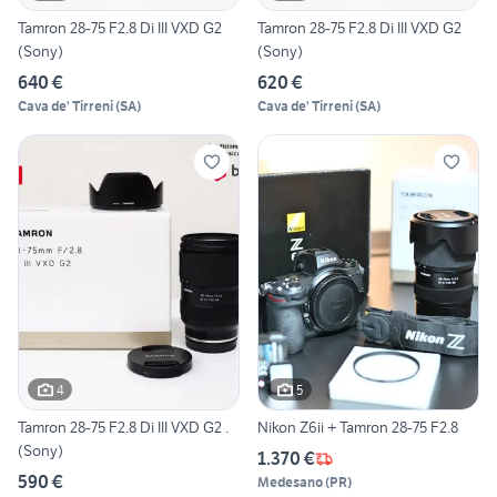
Tamron 28-75 F2.8 Di III VXD G2
Tamron 28-75 F2.8 Di III VXD G2
(Sony)
(Sony)
640 €
620 €
Cava de' Tirreni
(
SA
)
Cava de' Tirreni
(
SA
)
4
5
Tamron 28-75 F2.8 Di III VXD G2 .
Nikon Z6ii + Tamron 28-75 F2.8
(Sony)
1.370 €
590 €
Medesano
(
PR
)