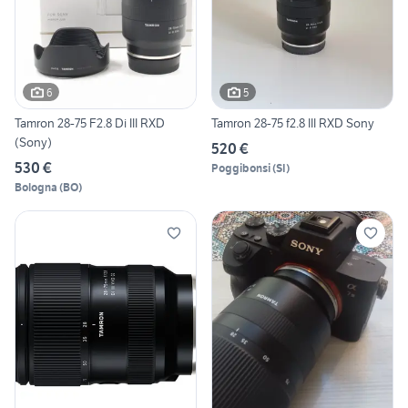
6
5
Tamron 28-75 F2.8 Di III RXD
Tamron 28-75 f2.8 III RXD Sony
(Sony)
520 €
530 €
Poggibonsi
(
SI
)
Bologna
(
BO
)