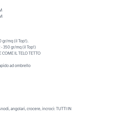
MM
MM
gr/mq (il Top!).
 350 gr/mq (il Top!)
E COME IL TELO TETTO
apido ad ombrello
 snodi, angolari, crocere, incroci: TUTTI IN