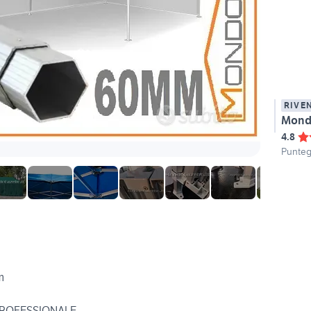
RIVE
Mondo
4.8
Punteg
m
ROFESSIONALE.