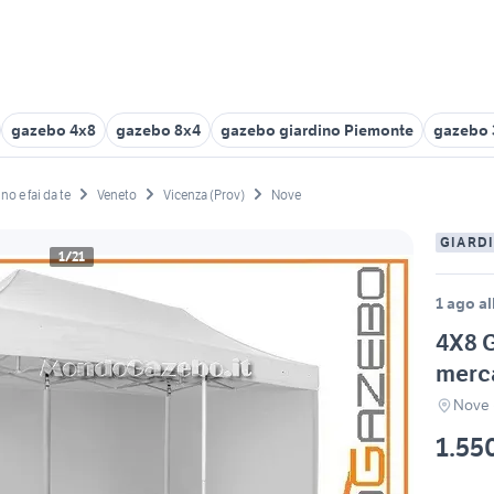
gazebo 4x8
gazebo 8x4
gazebo giardino Piemonte
gazebo 
no e fai da te
Veneto
Vicenza (Prov)
Nove
GIARDI
1/21
1 ago al
4X8 
merc
Nove 
1.55