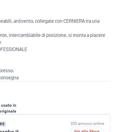
meabili, antivento, collegate con CERNIERA tra una
e, intercambiabile di posizione, si monta a piacere
e
PROFESSIONALE
spresso.
 consegna
 usato in
originale
100 annunci online
RE
zebo.it
Vai allo Shop