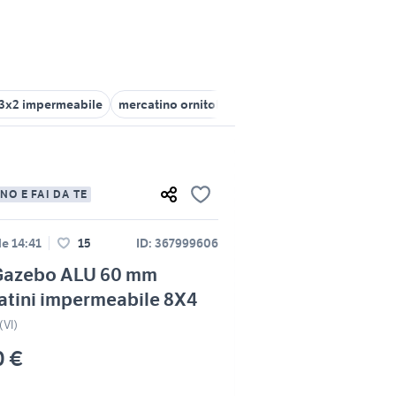
3x2 impermeabile
mercatino ornitologico
mercatino roubasien
NO E FAI DA TE
le 14:41
15
ID: 367999606
Gazebo ALU 60 mm
atini impermeabile 8X4
(VI)
0 €