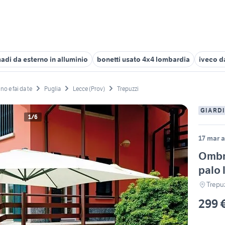
adi da esterno in alluminio
bonetti usato 4x4 lombardia
iveco d
no e fai da te
Puglia
Lecce (Prov)
Trepuzzi
GIARDI
1/6
17 mar a
Ombre
palo 
Trepuz
299 