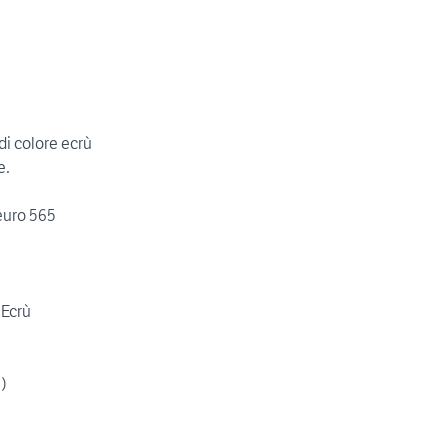
i colore ecrù
e.
uro 565
 Ecrù
e)