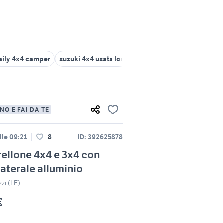
aily 4x4 camper
suzuki 4x4 usata lombardia
pick up 4x4 usati p
NO E FAI DA TE
lle 09:21
8
ID: 392625878
llone 4x4 e 3x4 con
laterale alluminio
zi (LE)
€