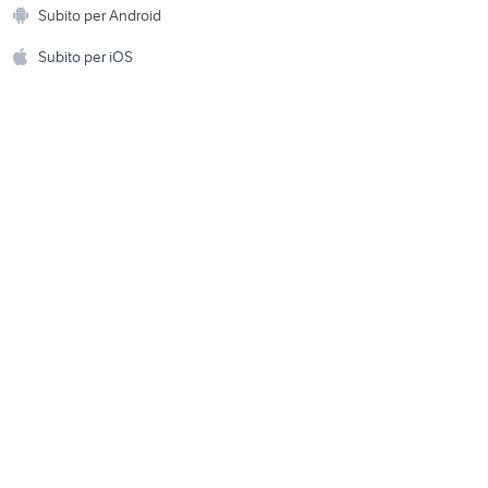
Animali
ino
Subito per Android
ento e
Accessori per animali
 giardino
ombrelloni da giardino
hi
Subito per iOS
Musica e Film
omestici
tagliasiepi usato
to
Libri e Riviste
e Fai da te
fresa miracolo usata
Strumenti Musicali
amento e
ri
Sports
 i bambini
Biciclette
Collezionismo