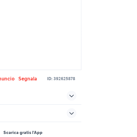
nuncio
Segnala
ID:
392625878
arctic 4x4
one
ombrellone 4x4 giardino
sports e hobby
a
Scarica gratis l'App
profilo alluminio l giardino