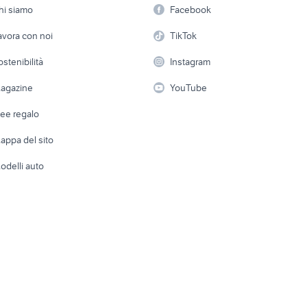
Offerte di lavoro
Informatica
professionale giard
hi siamo
Facebook
Arredam
etto
Servizi
Console e Videogiochi
uminio giardino
serra alluminio giardino
ombrelloni a braccio
Casaling
avora con noi
TikTok
 a schiera
Candidati in cerca di
Audio/Video
Elettrod
estirpatore per
ostenibilità
Instagram
ce legno
giardino Brindisi provincia
lavoro
motocoltivatore usa
i
Fotografia
Giardino 
agazine
YouTube
efabbricati
Attrezzature di lavoro
fungo da esterno
pompa verniciatura
Telefonia
i
Abbigli
dee regalo
Accesso
e altro
appa del sito
Tutto per
odelli auto