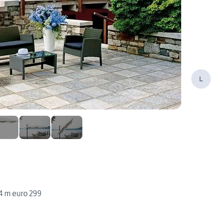
L
m euro 299