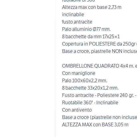
Altezza max con base 2,73 m
inclinabile
fusto antracite
Palo alluminio Ø77 mm.
8 bacchette da mm 17x25×1
Copertura in POLIESTERE da 250gr d
Base a croce, piastrelle NON inclus
OMBRELLONE QUADRATO 4x4 m. e
Con maniglione
Palo 100x60x2,2 mm.
8 bacchette 33x20x1,2 mm.
Fusto antracite - Poliestere 240 gr. -
Ruotabile 360° - Inclinabile
Con antivento
Base a croce (piastrelle non inclus
ALTEZZA MAX con BASE 3,05 m