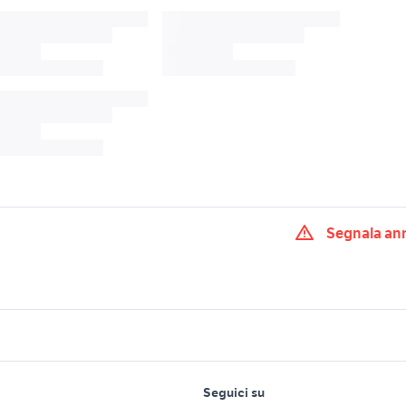
Segnala an
x4
pulmino 9 posti 4x4 usato
michelin 4x4
tavolo con ombrell
i spiaggia giardino
ombrellone giardino
giardino
lavoro e servizi
elettronica
per la casa e la
a giardino in
ombrellone mare
Seguici su
person
sedie alluminio giardino