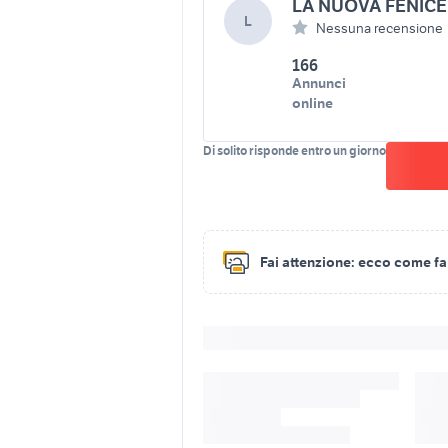
LA NUOVA FENIC
L
Nessuna recensione
166
Annunci
online
Di solito risponde entro un giorno
Fai attenzione:
ecco come fare