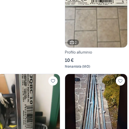
2
Profilo alluminio
10 €
Nonantola
(
MO
)