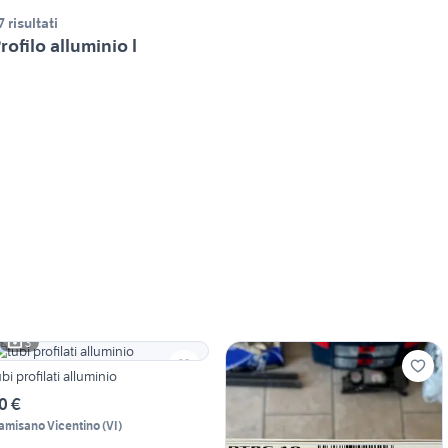
7 risultati
rofilo alluminio l
3
ubi profilati alluminio
0 €
amisano Vicentino
(
VI
)