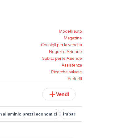
Modelli auto
Magazine
Consigli per la vendita
Negozi e Aziende
Subito per le Aziende
Assistenza
Ricerche salvate
Preferiti
Vendi
 in alluminio prezzi economici
trabattello alluminio
attrezzature t