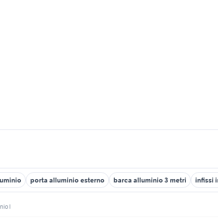
luminio
porta alluminio esterno
barca alluminio 3 metri
infissi
nio l