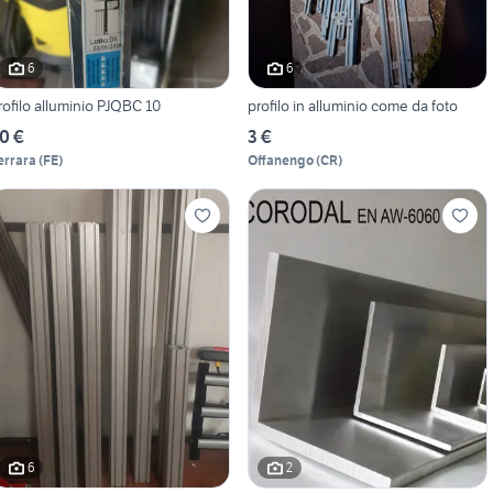
6
6
rofilo alluminio PJQBC 10
profilo in alluminio come da foto
0 €
3 €
errara
(
FE
)
Offanengo
(
CR
)
6
2