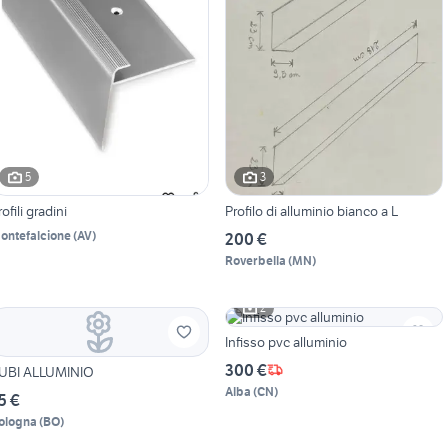
5
3
rofili gradini
Profilo di alluminio bianco a L
ontefalcione
(
AV
)
200 €
Roverbella
(
MN
)
2
Infisso pvc alluminio
300 €
UBI ALLUMINIO
Alba
(
CN
)
5 €
ologna
(
BO
)