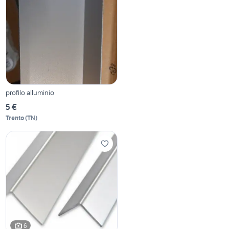
profilo alluminio
5 €
Trento
(
TN
)
6