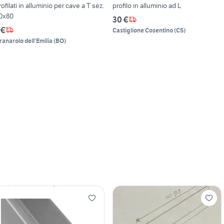
rofilati in alluminio per cave a T sez.
profilo in alluminio ad L
0x80
30 €
 €
Castiglione Cosentino
(
CS
)
ranarolo dell'Emilia
(
BO
)