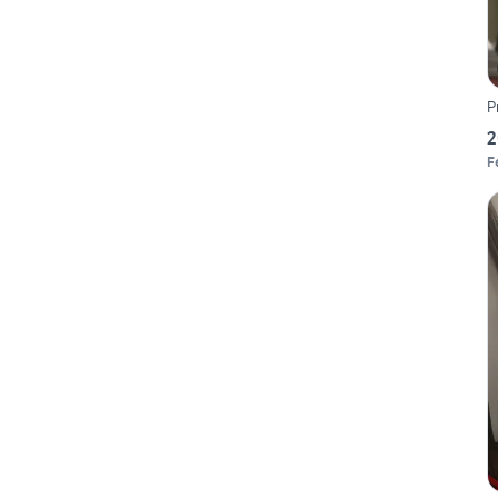
P
2
F