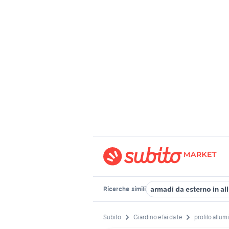
armadi da esterno in al
Ricerche
simili
Subito
Giardino e fai da te
profilo allumi