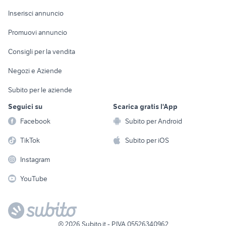
Arredamento e
Console e
Accessori per
Casalinghi
Inserisci annuncio
Videogiochi
animali
Elettrodomestici
Promuovi annuncio
Audio/Video
Musica e Film
Giardino e Fai da te
Consigli per la vendita
Fotografia
Libri e Riviste
Abbigliamento e
Negozi e Aziende
Telefonia
Strumenti Musicali
Accessori
Subito per le aziende
Sports
Tutto per i bambini
Seguici su
Scarica gratis l'App
Biciclette
Facebook
Subito per Android
Collezionismo
TikTok
Subito per iOS
Instagram
YouTube
©
2026
Subito.it - P.IVA 05526340962