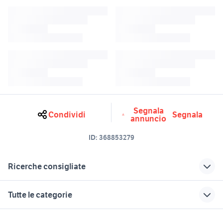
Segnala
Condividi
Segnala
annuncio
ID:
368853279
Ricerche consigliate
apribile
mini tetto apribile
Tutte le categorie
gazebo apribile
alluminio in forno
tortiera apribile
pergola giardino Roma provincia
motori
immobili
lavoro e servizi