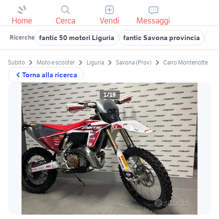
Home
Cerca
Vendi
Messaggi
fantic 50 motori Liguria
fantic Savona provincia
mot
Ricerche
Subito
Moto e scooter
Liguria
Savona (Prov)
Cairo Montenotte
Torna alla ricerca
1/19