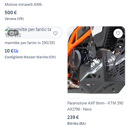
Motore minarelli AM6
500 €
Verona
(
VR
)
6
marmitte per fantic tx 190/191
10 €
Castiglione Messer Marino
(
CH
)
Paramotore AXP 8mm - KTM 390
AX1798 - Nero
239 €
Bitritto
(
BA
)