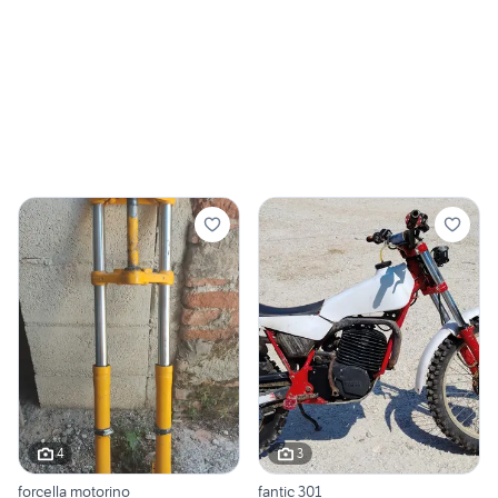
4
3
forcella motorino
fantic 301