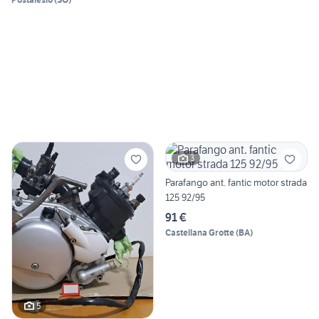
3
Parafango ant. fantic motor strada
125 92/95
91 €
Castellana Grotte
(
BA
)
5