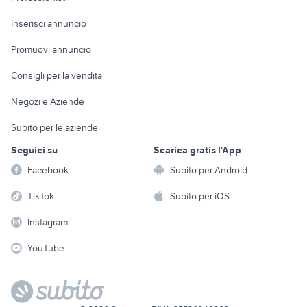
Arredamento e
Console e
Accessori per
Casalinghi
Inserisci annuncio
Videogiochi
animali
Elettrodomestici
Promuovi annuncio
Audio/Video
Musica e Film
Giardino e Fai da te
Consigli per la vendita
Fotografia
Libri e Riviste
Abbigliamento e
Negozi e Aziende
Telefonia
Strumenti Musicali
Accessori
Subito per le aziende
Sports
Tutto per i bambini
Seguici su
Scarica gratis l'App
Biciclette
Facebook
Subito per Android
Collezionismo
TikTok
Subito per iOS
Instagram
YouTube