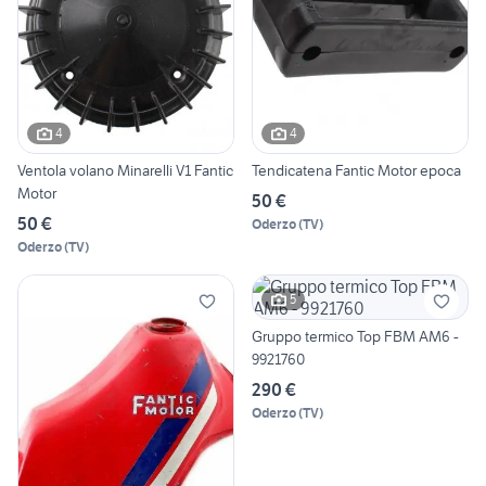
4
4
Ventola volano Minarelli V1 Fantic
Tendicatena Fantic Motor epoca
Motor
50 €
50 €
Oderzo
(
TV
)
Oderzo
(
TV
)
5
Gruppo termico Top FBM AM6 -
9921760
290 €
Oderzo
(
TV
)