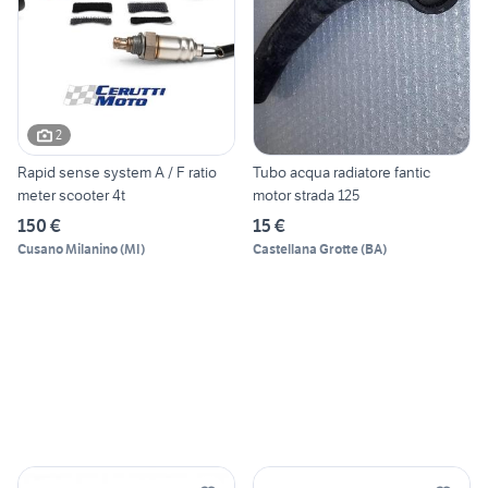
2
Rapid sense system A / F ratio
Tubo acqua radiatore fantic
meter scooter 4t
motor strada 125
150 €
15 €
Cusano Milanino
(
MI
)
Castellana Grotte
(
BA
)