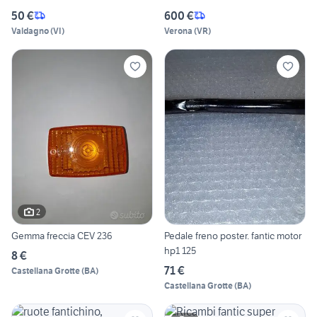
50 €
600 €
Valdagno
(
VI
)
Verona
(
VR
)
2
Gemma freccia CEV 236
Pedale freno poster. fantic motor
hp1 125
8 €
71 €
Castellana Grotte
(
BA
)
Castellana Grotte
(
BA
)