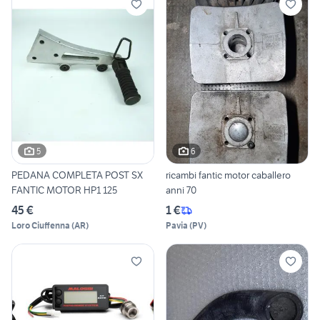
5
6
PEDANA COMPLETA POST SX
ricambi fantic motor caballero
FANTIC MOTOR HP1 125
anni 70
45 €
1 €
Loro Ciuffenna
(
AR
)
Pavia
(
PV
)