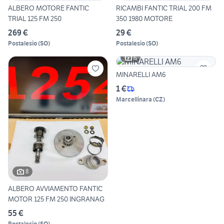
ALBERO MOTORE FANTIC
RICAMBI FANTIC TRIAL 200 FM
TRIAL 125 FM 250
350 1980 MOTORE
269 €
29 €
Postalesio
(
SO
)
Postalesio
(
SO
)
6
MINARELLI AM6
1 €
Marcellinara
(
CZ
)
8
ALBERO AVVIAMENTO FANTIC
MOTOR 125 FM 250 INGRANAG
55 €
Postalesio
(
SO
)