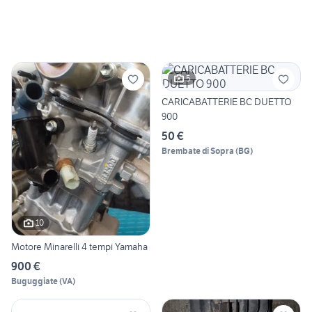
5
CARICABATTERIE BC DUETTO
900
50 €
Brembate di Sopra
(
BG
)
10
Motore Minarelli 4 tempi Yamaha
900 €
Buguggiate
(
VA
)