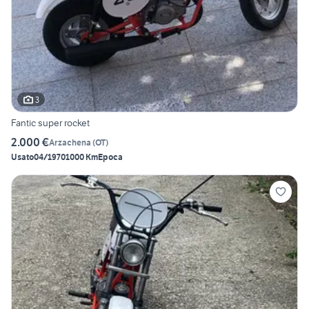
3
Fantic super rocket
2.000 €
Arzachena
(
OT
)
Usato
04/1970
1000 Km
Epoca