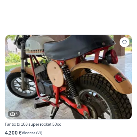
6
Fantic tx 108 super rocket 50cc
4.200 €
Vicenza
(
VI
)