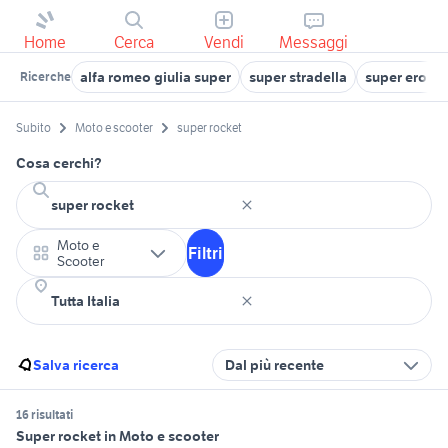
Home
Cerca
Vendi
Messaggi
alfa romeo giulia super
super stradella
super eroica
Ricerche
Subito
Moto e scooter
super rocket
Cosa cerchi?
Moto e
Filtri
Scooter
Salva ricerca
Dal più recente
16 risultati
Super rocket in Moto e scooter