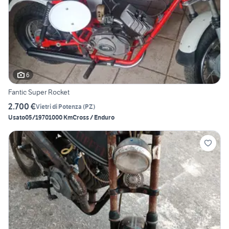
6
Fantic Super Rocket
2.700 €
Vietri di Potenza
(
PZ
)
Usato
05/1970
1000 Km
Cross / Enduro