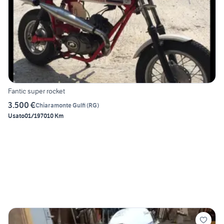
Fantic super rocket
3.500 €
Chiaramonte Gulfi
(
RG
)
Usato
01/1970
10 Km