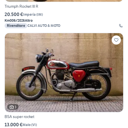
Triumph Rocket III R
20.500 €
Imperia
(
IM
)
Km0
06/2026
Altro
Rivenditore
CALVI AUTO & MOTO
3
BSA super rocket
13.000 €
Malo
(
VI
)