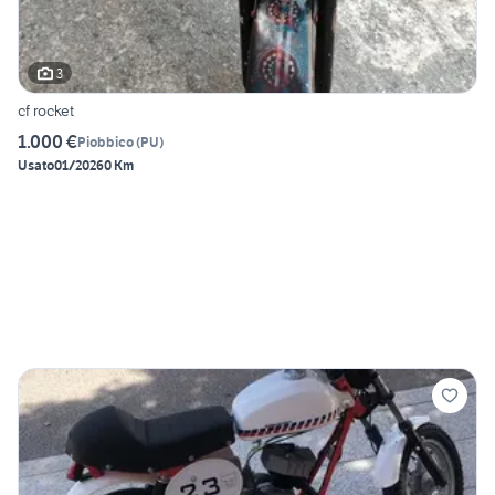
3
cf rocket
1.000 €
Piobbico
(
PU
)
Usato
01/2026
0 Km