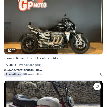
12
Triumph Rocket III condizioni da vetrina
15.000 €
Pradamano
(
UD
)
Usato
06/2021
10000 Km
Altro
Rivenditore
GP moto udine