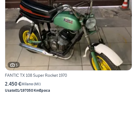
5
FANTIC TX 108 Super Rocket 1970
2.450 €
Milano
(
MI
)
Usato
01/1970
50 Km
Epoca