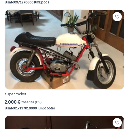
Usato
09/1970
600 Km
Epoca
super rocket
2.000 €
Cosenza
(
CS
)
Usato
01/1970
10000 Km
Scooter