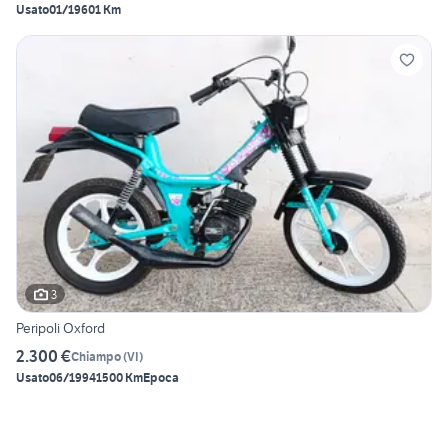
Usato
01/1960
1 Km
3
Peripoli Oxford
2.300 €
Chiampo
(
VI
)
Usato
06/1994
1500 Km
Epoca