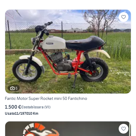
6
Fantic Motor Super Rocket mini 50 Fantichino
1.500 €
Costabissara
(
VI
)
Usato
11/1970
10 Km