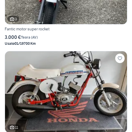
3
Fantic motor super rocket
3.000 €
Teora
(
AV
)
Usato
01/1970
0 Km
11