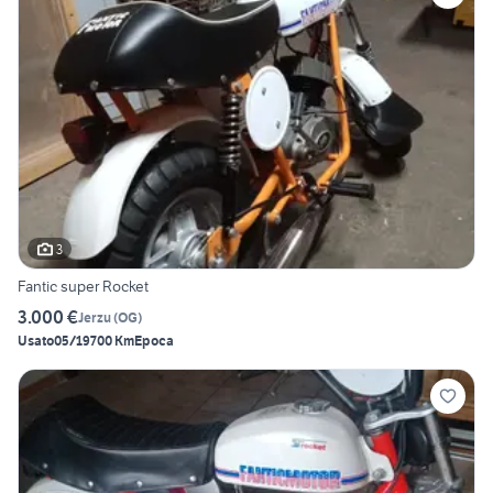
3
Fantic super Rocket
3.000 €
Jerzu
(
OG
)
Usato
05/1970
0 Km
Epoca