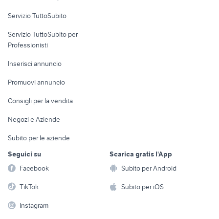
moto usate trapani e provincia
ktm 690 usato
Servizio TuttoSubito
elettronica
per la casa e la
sports e hobby
Servizio TuttoSubito per
persona
Informatica
Animali
Professionisti
Arredamento e
Console e
Accessori per
Casalinghi
Inserisci annuncio
Videogiochi
animali
Elettrodomestici
Promuovi annuncio
Audio/Video
Musica e Film
Giardino e Fai da te
Consigli per la vendita
Fotografia
Libri e Riviste
Abbigliamento e
Negozi e Aziende
Telefonia
Strumenti Musicali
Accessori
Subito per le aziende
Sports
Tutto per i bambini
Seguici su
Scarica gratis l'App
Biciclette
Facebook
Subito per Android
Collezionismo
TikTok
Subito per iOS
Instagram