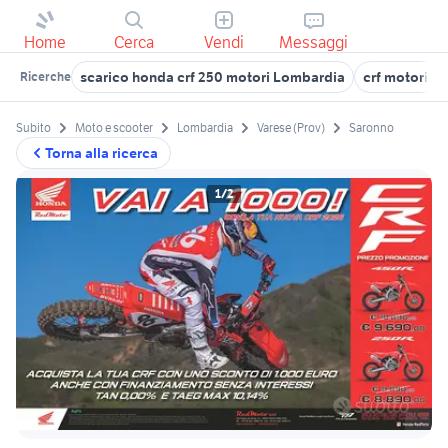
Home
Cerca
Vendi
Messaggi
scarico honda crf 250 motori Lombardia
crf motori B
Ricerche
Subito
Moto e scooter
Lombardia
Varese (Prov)
Saronno
Torna alla ricerca
1/2