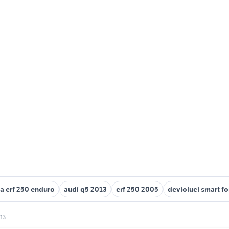
a crf 250 enduro
audi q5 2013
crf 250 2005
devioluci smart f
013