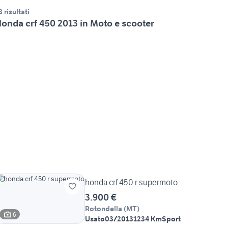
8 risultati
onda crf 450 2013 in Moto e scooter
honda crf 450 r supermoto
3.900 €
Rotondella
(
MT
)
6
Usato
03/2013
1234 Km
Sport