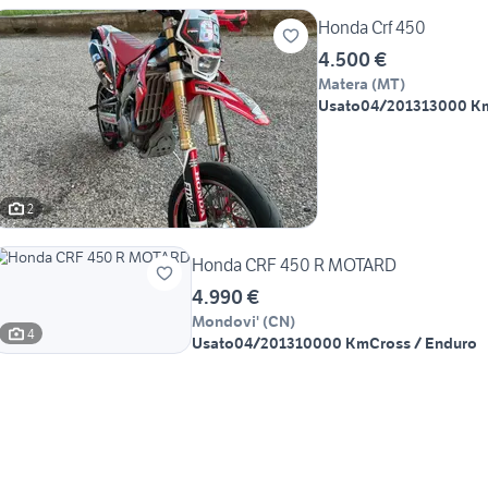
Honda Crf 450
4.500 €
Matera
(
MT
)
Usato
04/2013
13000 K
2
Honda CRF 450 R MOTARD
4.990 €
Mondovi'
(
CN
)
4
Usato
04/2013
10000 Km
Cross / Enduro