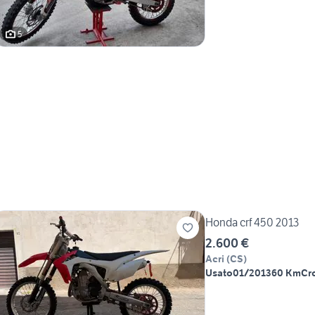
5
Honda crf 450 2013
2.600 €
Acri
(
CS
)
Usato
01/2013
60 Km
Cr