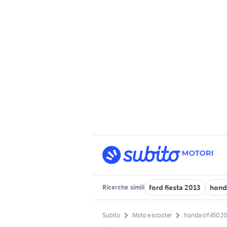
ford fiesta 2013
hond
Ricerche
simili
Subito
Moto e scooter
honda crf 450 2