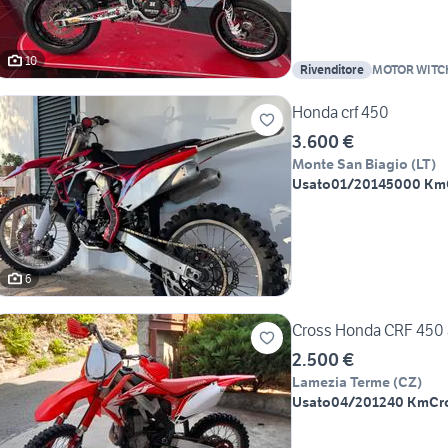
10
Rivenditore
MOTOR WITC
Honda crf 450
3.600 €
Monte San Biagio
(
LT
)
Usato
01/2014
5000 Km
6
Cross Honda CRF 450 
2.500 €
Lamezia Terme
(
CZ
)
Usato
04/2012
40 Km
Cr