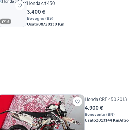
Honda crf 450
3.400 €
Bovegno
(
BS
)
6
Usato
08/2013
0 Km
Honda CRF 450 2013
4.900 €
Benevento
(
BN
)
Usato
2013
144 Km
Altro