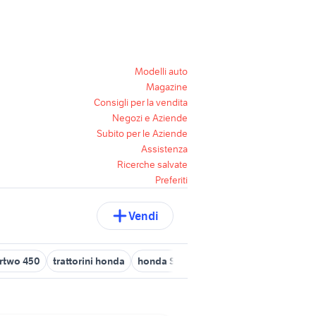
Modelli auto
Magazine
Consigli per la vendita
Negozi e Aziende
Subito per le Aziende
Assistenza
Ricerche salvate
Preferiti
Vendi
ortwo 450
trattorini honda
honda Sardegna
honda cb750 cafe 