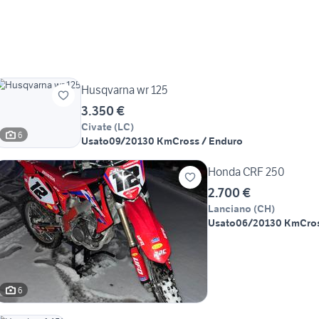
Husqvarna wr 125
3.350 €
Civate
(
LC
)
6
Usato
09/2013
0 Km
Cross / Enduro
Honda CRF 250
2.700 €
Lanciano
(
CH
)
Usato
06/2013
0 Km
Cro
6